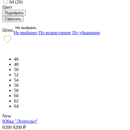
64 (
26
)
Цвет
Не выбрано
Цена:
Не выбрано
По возрастанию
По убыванию
46
48
50
52
54
56
58
60
62
64
New
Юбка "Леопольд"
9200
9200
₽