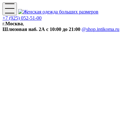
+7 (925) 052-51-00
г.
Москва
,
Шлюзовая наб. 2А
с 10:00 до 21:00
@shop.intikoma.ru