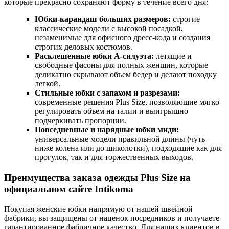
которые прекрасно сохраняют форму в течение всего дня:
Юбки-карандаш больших размеров:
строгие
классические модели с высокой посадкой,
незаменимые для офисного дресс-кода и создания
строгих деловых костюмов.
Расклешенные юбки А-силуэта:
летящие и
свободные фасоны для полных женщин, которые
деликатно скрывают объем бедер и делают походку
легкой.
Стильные юбки с запахом и разрезами:
современные решения Plus Size, позволяющие мягко
регулировать объем на талии и выигрышно
подчеркивать пропорции.
Повседневные и нарядные юбки миди:
универсальные модели правильной длины (чуть
ниже колена или до щиколотки), подходящие как для
прогулок, так и для торжественных выходов.
Преимущества заказа одежды Plus Size на
официальном сайте Intikoma
Покупая женские юбки напрямую от нашей швейной
фабрики, вы защищены от наценок посредников и получаете
гарантированное фабричное качество. Для наших клиентов в