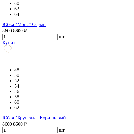
60
62
64
Юбка "Мона" Серый
8600
8600
₽
шт
Купить
48
50
52
54
56
58
60
62
Юбка "Брунелла" Коричневый
8600
8600
₽
шт