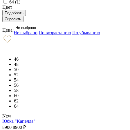
64 (
1
)
Цвет
Не выбрано
Цена:
Не выбрано
По возрастанию
По убыванию
46
48
50
52
54
56
58
60
62
64
New
Юбка "Капелла"
8900
8900
₽