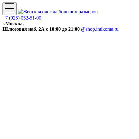
+7 (925) 052-51-00
г.
Москва
,
Шлюзовая наб. 2А
с 10:00 до 21:00
@shop.intikoma.ru