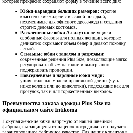
которые прекрасно сохраняют форму в течение всего дня:
Юбки-карандаш больших размеров:
строгие
классические модели с высокой посадкой,
незаменимые для офисного дресс-кода и создания
строгих деловых костюмов.
Расклешенные юбки А-силуэта:
летящие и
свободные фасоны для полных женщин, которые
деликатно скрывают объем бедер и делают походку
легкой.
Стильные юбки с запахом и разрезами:
современные решения Plus Size, позволяющие мягко
регулировать объем на талии и выигрышно
подчеркивать пропорции.
Повседневные и нарядные юбки миди:
универсальные модели правильной длины (чуть
ниже колена или до щиколотки), подходящие как для
прогулок, так и для торжественных выходов.
Преимущества заказа одежды Plus Size на
официальном сайте Intikoma
Покупая женские юбки напрямую от нашей швейной
фабрики, вы защищены от наценок посредников и получаете
гарантированное фабричное качество. Для наших клиентов в