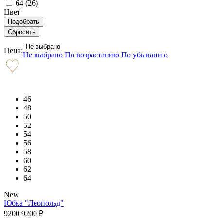
64 (
26
)
Цвет
Не выбрано
Цена:
Не выбрано
По возрастанию
По убыванию
46
48
50
52
54
56
58
60
62
64
New
Юбка "Леопольд"
9200
9200
₽