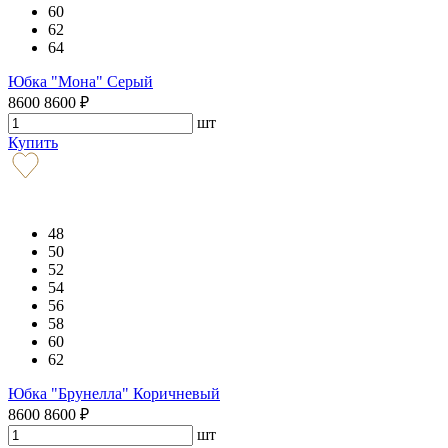
60
62
64
Юбка "Мона" Серый
8600
8600
₽
шт
Купить
48
50
52
54
56
58
60
62
Юбка "Брунелла" Коричневый
8600
8600
₽
шт