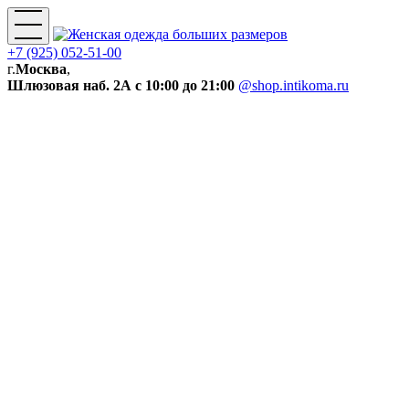
+7 (925) 052-51-00
г.
Москва
,
Шлюзовая наб. 2А
с 10:00 до 21:00
@shop.intikoma.ru