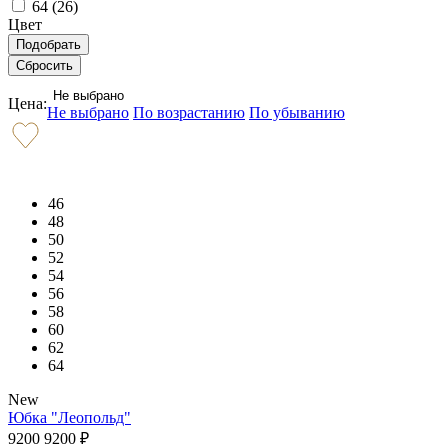
64 (
26
)
Цвет
Не выбрано
Цена:
Не выбрано
По возрастанию
По убыванию
46
48
50
52
54
56
58
60
62
64
New
Юбка "Леопольд"
9200
9200
₽