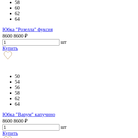
58
60
62
64
Юбка "Розелла" фуксия
8600
8600
₽
шт
Купить
50
54
56
58
62
64
Юбка "Варум" капучино
8600
8600
₽
шт
Купить