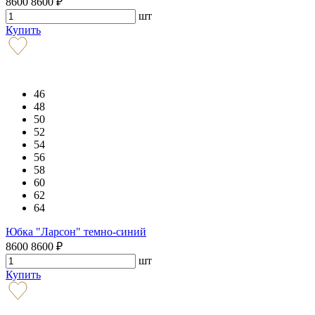
8600
8600
₽
шт
Купить
46
48
50
52
54
56
58
60
62
64
Юбка "Ларсон" темно-синий
8600
8600
₽
шт
Купить