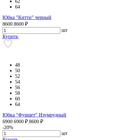
62
64
Юбка "Китти" черный
8600
8600
₽
шт
Купить
48
50
52
54
56
58
60
64
Юбка "Фуршет" Изумрудный
6900
6900
₽
8600
₽
-20%
шт
Купить