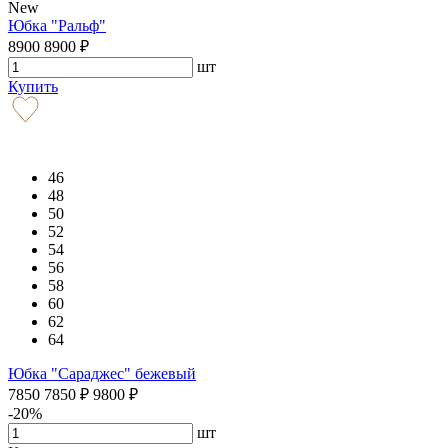
New
Юбка "Ральф"
8900
8900
₽
шт
Купить
46
48
50
52
54
56
58
60
62
64
Юбка "Сараджес" бежевый
7850
7850
₽
9800
₽
-20%
шт