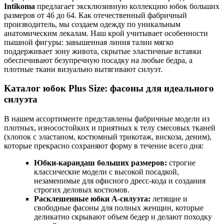
Intikoma
предлагает эксклюзивную коллекцию юбок больших
размеров от 46 до 64. Как отечественный фабричный
производитель, мы создаем одежду по уникальным
анатомическим лекалам. Наш крой учитывает особенности
пышной фигуры: завышенная линия талии мягко
поддерживает зону живота, скрытые эластичные вставки
обеспечивают безупречную посадку на любые бедра, а
плотные ткани визуально вытягивают силуэт.
Каталог юбок Plus Size: фасоны для идеального
силуэта
В нашем ассортименте представлены фабричные модели из
плотных, износостойких и приятных к телу смесовых тканей
(хлопок с эластаном, костюмный трикотаж, вискоза, деним),
которые прекрасно сохраняют форму в течение всего дня:
Юбки-карандаш больших размеров:
строгие
классические модели с высокой посадкой,
незаменимые для офисного дресс-кода и создания
строгих деловых костюмов.
Расклешенные юбки А-силуэта:
летящие и
свободные фасоны для полных женщин, которые
деликатно скрывают объем бедер и делают походку