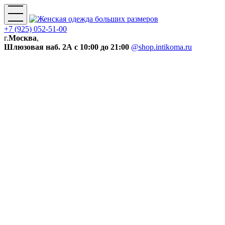
+7 (925) 052-51-00
г.
Москва
,
Шлюзовая наб. 2А
с 10:00 до 21:00
@shop.intikoma.ru