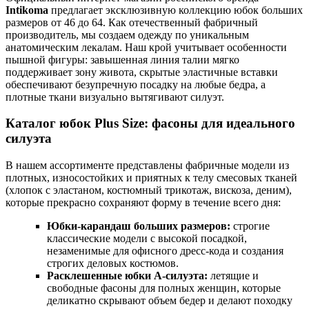
Intikoma
предлагает эксклюзивную коллекцию юбок больших
размеров от 46 до 64. Как отечественный фабричный
производитель, мы создаем одежду по уникальным
анатомическим лекалам. Наш крой учитывает особенности
пышной фигуры: завышенная линия талии мягко
поддерживает зону живота, скрытые эластичные вставки
обеспечивают безупречную посадку на любые бедра, а
плотные ткани визуально вытягивают силуэт.
Каталог юбок Plus Size: фасоны для идеального
силуэта
В нашем ассортименте представлены фабричные модели из
плотных, износостойких и приятных к телу смесовых тканей
(хлопок с эластаном, костюмный трикотаж, вискоза, деним),
которые прекрасно сохраняют форму в течение всего дня:
Юбки-карандаш больших размеров:
строгие
классические модели с высокой посадкой,
незаменимые для офисного дресс-кода и создания
строгих деловых костюмов.
Расклешенные юбки А-силуэта:
летящие и
свободные фасоны для полных женщин, которые
деликатно скрывают объем бедер и делают походку