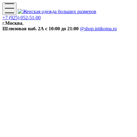
+7 (925) 052-51-00
г.
Москва
,
Шлюзовая наб. 2А
с 10:00 до 21:00
@shop.intikoma.ru