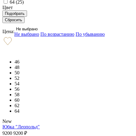
64 (
25
)
Цвет
Не выбрано
Цена:
Не выбрано
По возрастанию
По убыванию
46
48
50
52
54
56
58
60
62
64
New
Юбка "Леопольд"
9200
9200
₽