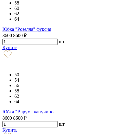
58
60
62
64
Юбка "Розелла" фуксия
8600
8600
₽
шт
Купить
50
54
56
58
62
64
Юбка "Варум" капучино
8600
8600
₽
шт
Купить