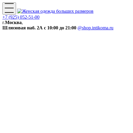
+7 (925) 052-51-00
г.
Москва
,
Шлюзовая наб. 2А
с 10:00 до 21:00
@shop.intikoma.ru