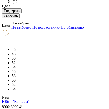
64 (
1
)
Цвет
Не выбрано
Цена:
Не выбрано
По возрастанию
По убыванию
46
48
50
52
54
56
58
60
62
64
New
Юбка "Капелла"
8900
8900
₽