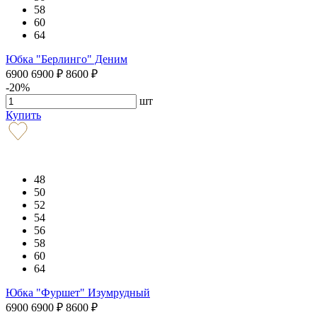
58
60
64
Юбка "Берлинго" Деним
6900
6900
₽
8600
₽
-20%
шт
Купить
48
50
52
54
56
58
60
64
Юбка "Фуршет" Изумрудный
6900
6900
₽
8600
₽