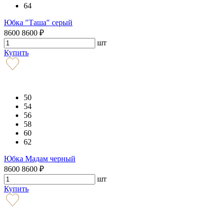
64
Юбка "Таша" серый
8600
8600
₽
шт
Купить
50
54
56
58
60
62
Юбка Мадам черный
8600
8600
₽
шт
Купить