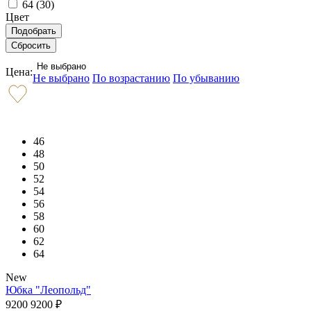
64 (
30
)
Цвет
Не выбрано
Цена:
Не выбрано
По возрастанию
По убыванию
46
48
50
52
54
56
58
60
62
64
New
Юбка "Леопольд"
9200
9200
₽