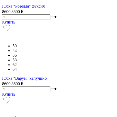
Юбка "Розелла" фуксия
8600
8600
₽
шт
Купить
50
54
56
58
62
64
Юбка "Варум" капучино
8600
8600
₽
шт
Купить