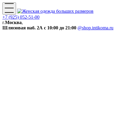
+7 (925) 052-51-00
г.
Москва
,
Шлюзовая наб. 2А
с 10:00 до 21:00
@shop.intikoma.ru