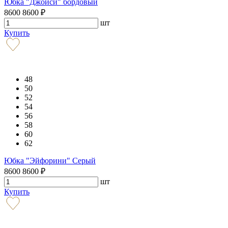
Юбка "Джойси" бордовый
8600
8600
₽
шт
Купить
48
50
52
54
56
58
60
62
Юбка "Эйфорини" Серый
8600
8600
₽
шт
Купить