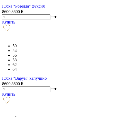
Юбка "Розелла" фуксия
8600
8600
₽
шт
Купить
50
54
56
58
62
64
Юбка "Варум" капучино
8600
8600
₽
шт
Купить