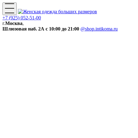
+7 (925) 052-51-00
г.
Москва
,
Шлюзовая наб. 2А
с 10:00 до 21:00
@shop.intikoma.ru