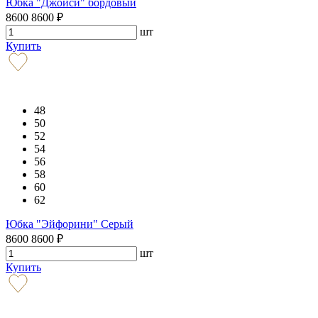
Юбка "Джойси" бордовый
8600
8600
₽
шт
Купить
48
50
52
54
56
58
60
62
Юбка "Эйфорини" Серый
8600
8600
₽
шт
Купить