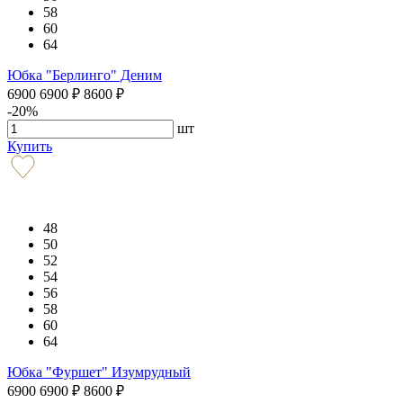
58
60
64
Юбка "Берлинго" Деним
6900
6900
₽
8600
₽
-20%
шт
Купить
48
50
52
54
56
58
60
64
Юбка "Фуршет" Изумрудный
6900
6900
₽
8600
₽