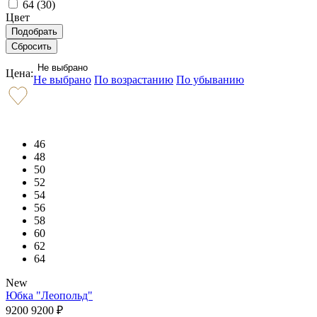
64 (
30
)
Цвет
Не выбрано
Цена:
Не выбрано
По возрастанию
По убыванию
46
48
50
52
54
56
58
60
62
64
New
Юбка "Леопольд"
9200
9200
₽