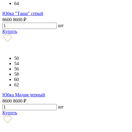
64
Юбка "Таша" серый
8600
8600
₽
шт
Купить
50
54
56
58
60
62
Юбка Мадам черный
8600
8600
₽
шт
Купить