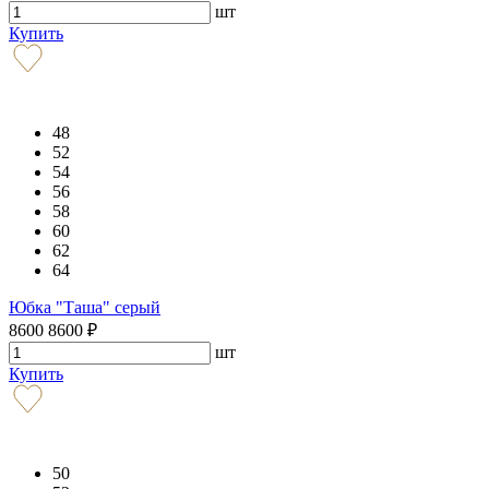
шт
Купить
48
52
54
56
58
60
62
64
Юбка "Таша" серый
8600
8600
₽
шт
Купить
50