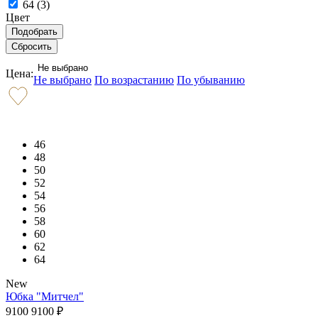
64 (
3
)
Цвет
Не выбрано
Цена:
Не выбрано
По возрастанию
По убыванию
46
48
50
52
54
56
58
60
62
64
New
Юбка "Митчел"
9100
9100
₽