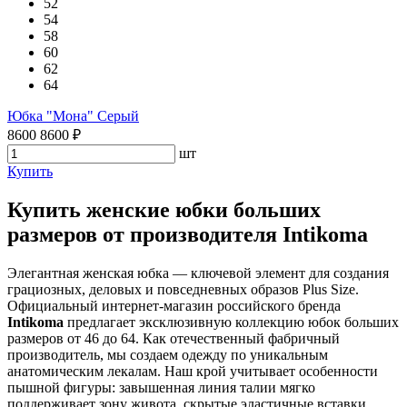
52
54
58
60
62
64
Юбка "Мона" Серый
8600
8600
₽
шт
Купить
Купить женские юбки больших
размеров от производителя Intikoma
Элегантная женская юбка — ключевой элемент для создания
грациозных, деловых и повседневных образов Plus Size.
Официальный интернет-магазин российского бренда
Intikoma
предлагает эксклюзивную коллекцию юбок больших
размеров от 46 до 64. Как отечественный фабричный
производитель, мы создаем одежду по уникальным
анатомическим лекалам. Наш крой учитывает особенности
пышной фигуры: завышенная линия талии мягко
поддерживает зону живота, скрытые эластичные вставки