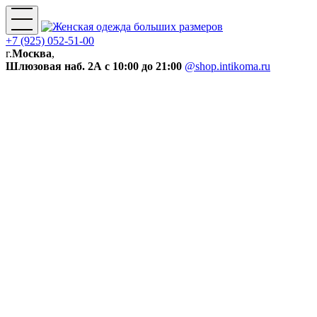
+7 (925) 052-51-00
г.
Москва
,
Шлюзовая наб. 2А
с 10:00 до 21:00
@shop.intikoma.ru