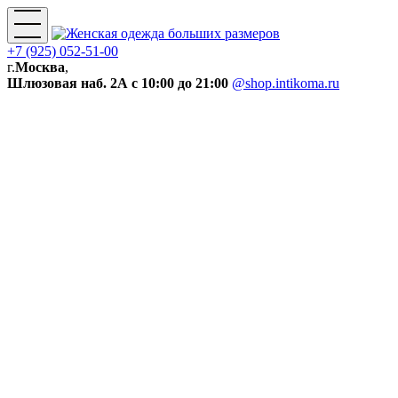
+7 (925) 052-51-00
г.
Москва
,
Шлюзовая наб. 2А
с 10:00 до 21:00
@shop.intikoma.ru