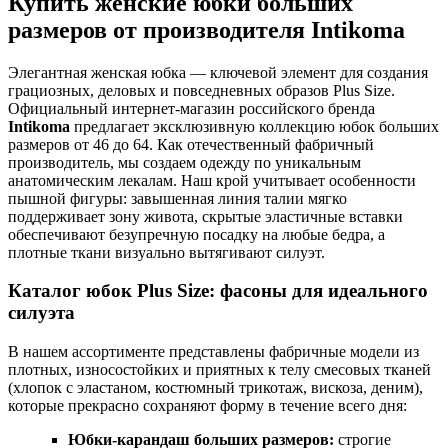
Купить женские юбки больших
размеров от производителя Intikoma
Элегантная женская юбка — ключевой элемент для создания
грациозных, деловых и повседневных образов Plus Size.
Официальный интернет-магазин российского бренда
Intikoma
предлагает эксклюзивную коллекцию юбок больших
размеров от 46 до 64. Как отечественный фабричный
производитель, мы создаем одежду по уникальным
анатомическим лекалам. Наш крой учитывает особенности
пышной фигуры: завышенная линия талии мягко
поддерживает зону живота, скрытые эластичные вставки
обеспечивают безупречную посадку на любые бедра, а
плотные ткани визуально вытягивают силуэт.
Каталог юбок Plus Size: фасоны для идеального
силуэта
В нашем ассортименте представлены фабричные модели из
плотных, износостойких и приятных к телу смесовых тканей
(хлопок с эластаном, костюмный трикотаж, вискоза, деним),
которые прекрасно сохраняют форму в течение всего дня:
Юбки-карандаш больших размеров:
строгие