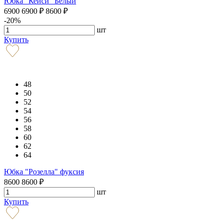
Юбка "Кейси" Белый
6900
6900
₽
8600
₽
-20%
шт
Купить
48
50
52
54
56
58
60
62
64
Юбка "Розелла" фуксия
8600
8600
₽
шт
Купить