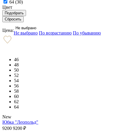
64 (
30
)
Цвет
Не выбрано
Цена:
Не выбрано
По возрастанию
По убыванию
46
48
50
52
54
56
58
60
62
64
New
Юбка "Леопольд"
9200
9200
₽