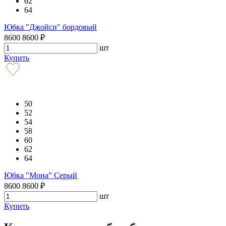
62
64
Юбка "Джойси" бордовый
8600
8600
₽
шт
Купить
50
52
54
58
60
62
64
Юбка "Мона" Серый
8600
8600
₽
шт
Купить