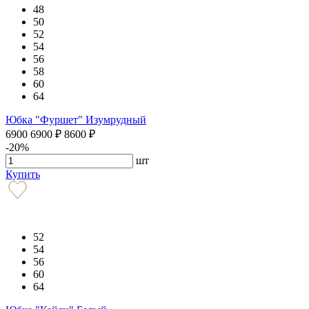
48
50
52
54
56
58
60
64
Юбка "Фуршет" Изумрудный
6900
6900
₽
8600
₽
-20%
шт
Купить
52
54
56
60
64