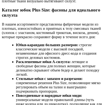
плотные ткани визуально вытягивают силуэт.
Каталог юбок Plus Size: фасоны для идеального
силуэта
В нашем ассортименте представлены фабричные модели из
плотных, износостойких и приятных к телу смесовых тканей
(хлопок с эластаном, костюмный трикотаж, вискоза, деним),
которые прекрасно сохраняют форму в течение всего дня:
Юбки-карандаш больших размеров:
строгие
классические модели с высокой посадкой,
незаменимые для офисного дресс-кода и создания
строгих деловых костюмов.
Расклешенные юбки А-силуэта:
летящие и
свободные фасоны для полных женщин, которые
деликатно скрывают объем бедер и делают походку
легкой.
Стильные юбки с запахом и разрезами:
современные решения Plus Size, позволяющие мягко
регулировать объем на талии и выигрышно
подчеркивать пропорции.
Повседневные и нарядные юбки миди:
универсальные модели правильной длины (чуть
ниже колена или до щиколотки), подходящие как для