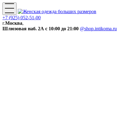
+7 (925) 052-51-00
г.
Москва
,
Шлюзовая наб. 2А
с 10:00 до 21:00
@shop.intikoma.ru