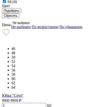
64 (
4
)
Цвет
Не выбрано
Цена:
Не выбрано
По возрастанию
По убыванию
46
48
50
52
54
56
58
60
62
64
Юбка "Соул"
9900
9900
₽
шт