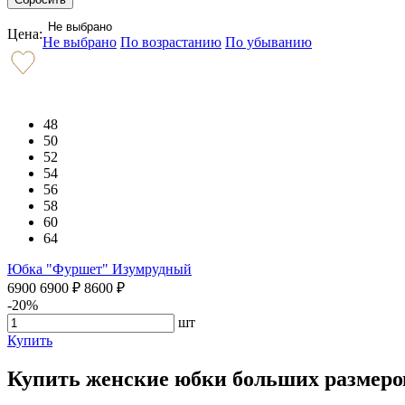
Не выбрано
Цена:
Не выбрано
По возрастанию
По убыванию
48
50
52
54
56
58
60
64
Юбка "Фуршет" Изумрудный
6900
6900
₽
8600
₽
-20%
шт
Купить
Купить женские юбки больших размеров