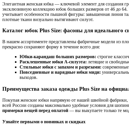
Элегантная женская юбка — ключевой элемент для создания гр
эксклюзивную коллекцию юбок больших размеров от 46 до 64.
учитывает особенности пышной фигуры: завышенная линия тал
плотные ткани визуально вытягивают силуэт.
Каталог юбок Plus Size: фасоны для идеального с
В нашем ассортименте представлены фабричные модели из плот
прекрасно сохраняют форму в течение всего дня:
Юбки-карандаш больших размеров:
строгие классич
Расклешенные юбки А-силуэта:
летящие и свободные
Стильные юбки с запахом и разрезами:
современные 
Повседневные и нарядные юбки миди:
универсальные
выходов.
Преимущества заказа одежды Plus Size на официа
Покупая женские юбки напрямую от нашей швейной фабрики, в
всей России созданы максимально удобные условия для шопинг
примерки вещей перед оплатой
— вы выкупаете только те мод
Узнайте первыми о новинках и скидках