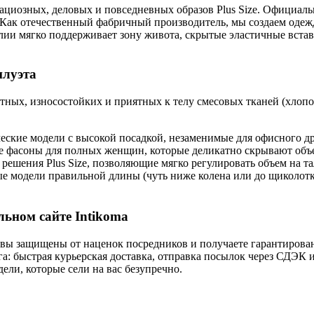
ациозных, деловых и повседневных образов Plus Size. Официал
 Как отечественный фабричный производитель, мы создаем оде
ии мягко поддерживает зону живота, скрытые эластичные встав
илуэта
ных, износостойких и приятных к телу смесовых тканей (хлопок
еские модели с высокой посадкой, незаменимые для офисного др
 фасоны для полных женщин, которые деликатно скрывают объем
решения Plus Size, позволяющие мягко регулировать объем на 
 модели правильной длины (чуть ниже колена или до щиколотки
льном сайте Intikoma
ы защищены от наценок посредников и получаете гарантирован
а: быстрая курьерская доставка, отправка посылок через СДЭК
ели, которые сели на вас безупречно.