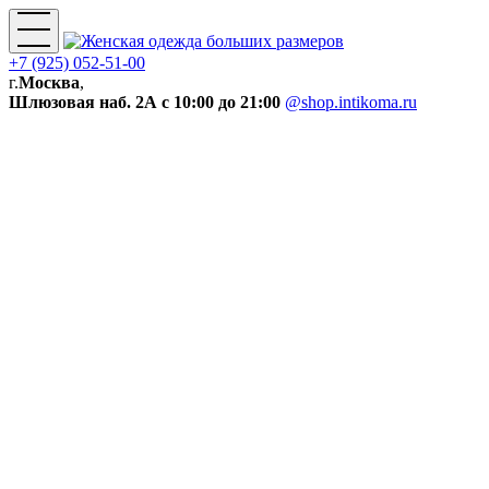
+7 (925) 052-51-00
г.
Москва
,
Шлюзовая наб. 2А
с 10:00 до 21:00
@shop.intikoma.ru