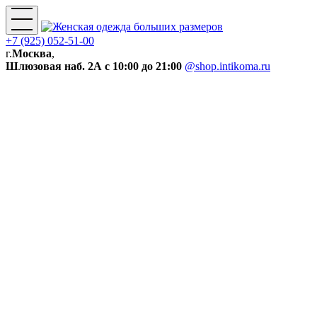
+7 (925) 052-51-00
г.
Москва
,
Шлюзовая наб. 2А
с 10:00 до 21:00
@shop.intikoma.ru