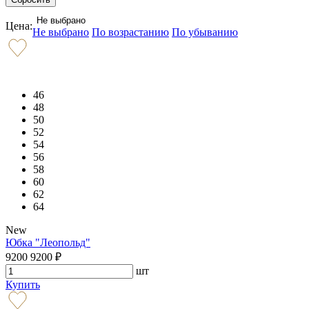
Не выбрано
Цена:
Не выбрано
По возрастанию
По убыванию
46
48
50
52
54
56
58
60
62
64
New
Юбка "Леопольд"
9200
9200
₽
шт
Купить