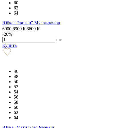
60
62
64
Юбка "Эвиган" Мультиколор
6900
6900
₽
8600
₽
-20%
шт
Купить
46
48
50
52
54
56
58
60
62
64
Юбка "Матильда" Черный