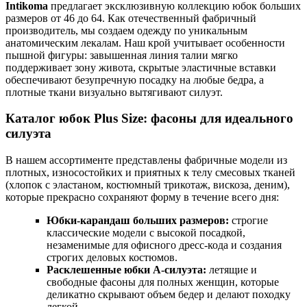
Intikoma
предлагает эксклюзивную коллекцию юбок больших
размеров от 46 до 64. Как отечественный фабричный
производитель, мы создаем одежду по уникальным
анатомическим лекалам. Наш крой учитывает особенности
пышной фигуры: завышенная линия талии мягко
поддерживает зону живота, скрытые эластичные вставки
обеспечивают безупречную посадку на любые бедра, а
плотные ткани визуально вытягивают силуэт.
Каталог юбок Plus Size: фасоны для идеального
силуэта
В нашем ассортименте представлены фабричные модели из
плотных, износостойких и приятных к телу смесовых тканей
(хлопок с эластаном, костюмный трикотаж, вискоза, деним),
которые прекрасно сохраняют форму в течение всего дня:
Юбки-карандаш больших размеров:
строгие
классические модели с высокой посадкой,
незаменимые для офисного дресс-кода и создания
строгих деловых костюмов.
Расклешенные юбки А-силуэта:
летящие и
свободные фасоны для полных женщин, которые
деликатно скрывают объем бедер и делают походку
легкой.