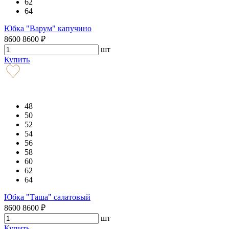
62
64
Юбка "Варум" капучино
8600
8600
₽
шт
Купить
48
50
52
54
56
58
60
62
64
Юбка "Таша" салатовый
8600
8600
₽
шт
Купить