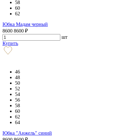
58
60
62
Юбка Мадам черный
8600
8600
₽
шт
Купить
46
48
50
52
54
56
58
60
62
64
Юбка "Анжель" синий
8600
8600
₽