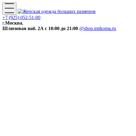
+7 (925) 052-51-00
г.
Москва
,
Шлюзовая наб. 2А
с 10:00 до 21:00
@shop.intikoma.ru