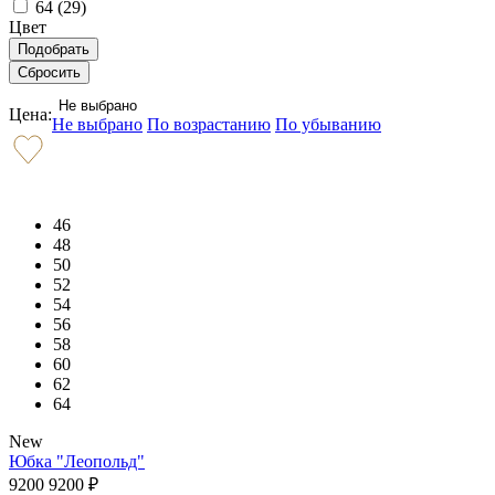
64 (
29
)
Цвет
Не выбрано
Цена:
Не выбрано
По возрастанию
По убыванию
46
48
50
52
54
56
58
60
62
64
New
Юбка "Леопольд"
9200
9200
₽