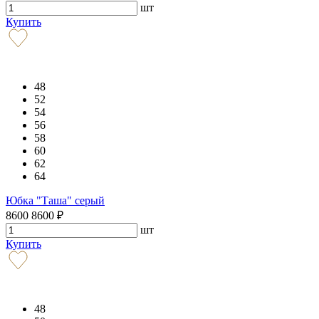
шт
Купить
48
52
54
56
58
60
62
64
Юбка "Таша" серый
8600
8600
₽
шт
Купить
48