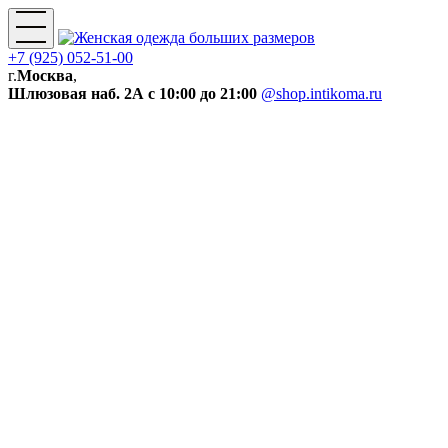
+7 (925) 052-51-00
г.
Москва
,
Шлюзовая наб. 2А
с 10:00 до 21:00
@shop.intikoma.ru