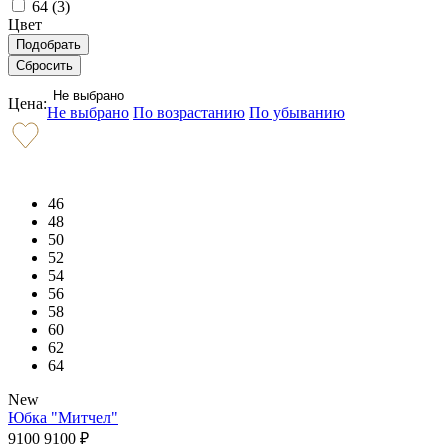
64 (
3
)
Цвет
Не выбрано
Цена:
Не выбрано
По возрастанию
По убыванию
46
48
50
52
54
56
58
60
62
64
New
Юбка "Митчел"
9100
9100
₽