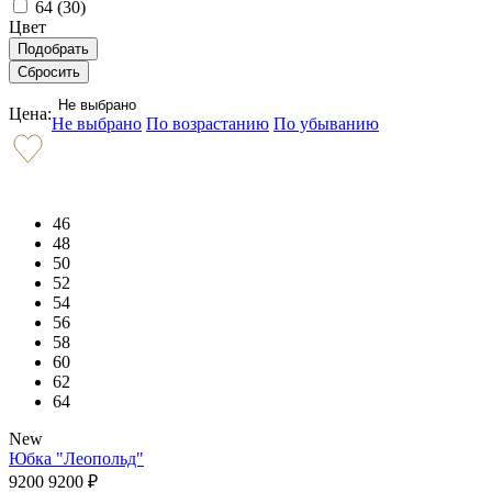
64 (
30
)
Цвет
Не выбрано
Цена:
Не выбрано
По возрастанию
По убыванию
46
48
50
52
54
56
58
60
62
64
New
Юбка "Леопольд"
9200
9200
₽