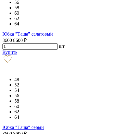
56
58
60
62
64
Юбка "Таша" салатовый
8600
8600
₽
шт
Купить
48
52
54
56
58
60
62
64
Юбка "Таша" серый
8600
8600
₽