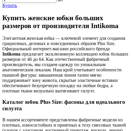
Купить
Купить женские юбки больших
размеров от производителя Intikoma
Элегантная женская юбка — ключевой элемент для создания
грациозных, деловых и повседневных образов Plus Size.
Официальный интернет-магазин российского бренда
Intikoma
предлагает эксклюзивную коллекцию юбок больших
размеров от 46 до 64. Как отечественный фабричный
производитель, мы создаем одежду по уникальным
анатомическим лекалам. Наш крой учитывает особенности
пышной фигуры: завышенная линия талии мягко
поддерживает зону живота, скрытые эластичные вставки
обеспечивают безупречную посадку на любые бедра, а
плотные ткани визуально вытягивают силуэт.
Каталог юбок Plus Size: фасоны для идеального
силуэта
В нашем ассортименте представлены фабричные модели из
плотных, износостойких и приятных к телу смесовых тканей
(хлопок с эластаном, костюмный трикотаж, вискоза, деним),