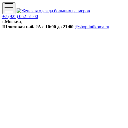
+7 (925) 052-51-00
г.
Москва
,
Шлюзовая наб. 2А
с 10:00 до 21:00
@shop.intikoma.ru