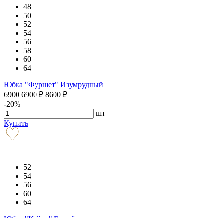
48
50
52
54
56
58
60
64
Юбка "Фуршет" Изумрудный
6900
6900
₽
8600
₽
-20%
шт
Купить
52
54
56
60
64