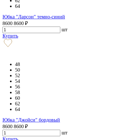
62
64
Юбка "Ларсон" темно-синий
8600
8600
₽
шт
Купить
48
50
52
54
56
58
60
62
64
Юбка "Джойси" бордовый
8600
8600
₽
шт
Купить