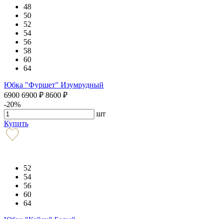
48
50
52
54
56
58
60
64
Юбка "Фуршет" Изумрудный
6900
6900
₽
8600
₽
-20%
шт
Купить
52
54
56
60
64