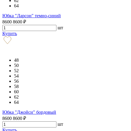
62
64
Юбка "Ларсон" темно-синий
8600
8600
₽
шт
Купить
48
50
52
54
56
58
60
62
64
Юбка "Джойси" бордовый
8600
8600
₽
шт
Купить