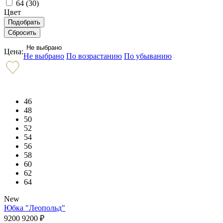
64 (
30
)
Цвет
Не выбрано
Цена:
Не выбрано
По возрастанию
По убыванию
46
48
50
52
54
56
58
60
62
64
New
Юбка "Леопольд"
9200
9200
₽