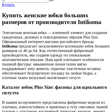
Купить
Купить женские юбки больших
размеров от производителя Intikoma
Элегантная женская юбка — ключевой элемент для создания
грациозных, деловых и повседневных образов Plus Size.
Официальный интернет-магазин российского бренда
Intikoma
предлагает эксклюзивную коллекцию юбок больших
размеров от 46 до 64. Как отечественный фабричный
производитель, мы создаем одежду по уникальным
анатомическим лекалам. Наш крой учитывает особенности
пышной фигуры: завышенная линия талии мягко
поддерживает зону живота, скрытые эластичные вставки
обеспечивают безупречную посадку на любые бедра, а
плотные ткани визуально вытягивают силуэт.
Каталог юбок Plus Size: фасоны для идеального
силуэта
В нашем ассортименте представлены фабричные модели из
плотных, износостойких и приятных к телу смесовых тканей
(хлопок с эластаном, костюмный трикотаж, вискоза, деним),