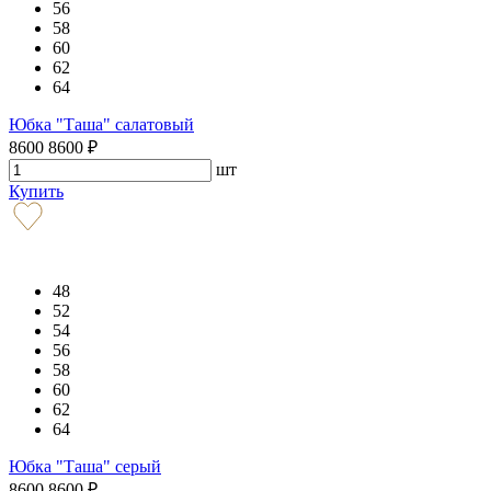
56
58
60
62
64
Юбка "Таша" салатовый
8600
8600
₽
шт
Купить
48
52
54
56
58
60
62
64
Юбка "Таша" серый
8600
8600
₽