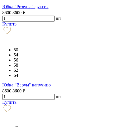
Юбка "Розелла" фуксия
8600
8600
₽
шт
Купить
50
54
56
58
62
64
Юбка "Варум" капучино
8600
8600
₽
шт
Купить