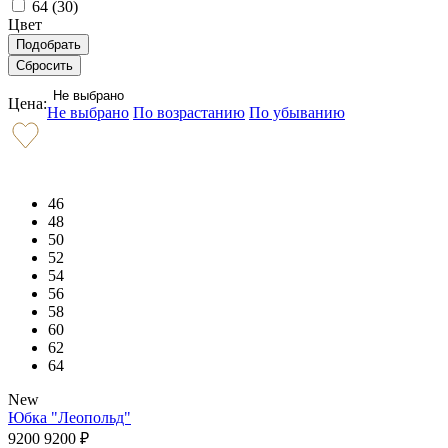
64 (
30
)
Цвет
Не выбрано
Цена:
Не выбрано
По возрастанию
По убыванию
46
48
50
52
54
56
58
60
62
64
New
Юбка "Леопольд"
9200
9200
₽