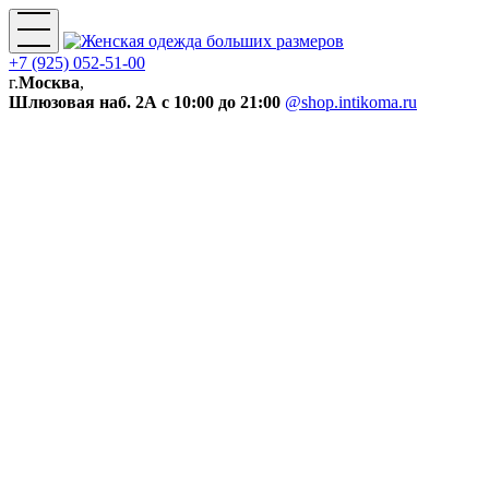
+7 (925) 052-51-00
г.
Москва
,
Шлюзовая наб. 2А
с 10:00 до 21:00
@shop.intikoma.ru