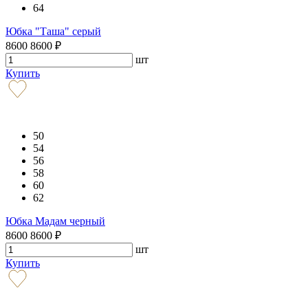
64
Юбка "Таша" серый
8600
8600
₽
шт
Купить
50
54
56
58
60
62
Юбка Мадам черный
8600
8600
₽
шт
Купить