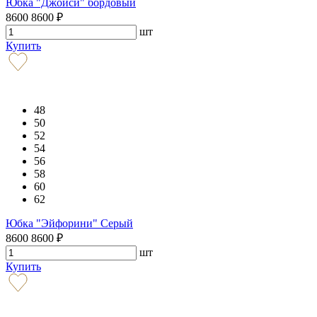
Юбка "Джойси" бордовый
8600
8600
₽
шт
Купить
48
50
52
54
56
58
60
62
Юбка "Эйфорини" Серый
8600
8600
₽
шт
Купить