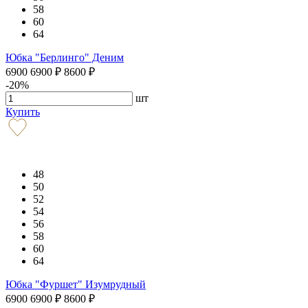
58
60
64
Юбка "Берлинго" Деним
6900
6900
₽
8600
₽
-20%
шт
Купить
48
50
52
54
56
58
60
64
Юбка "Фуршет" Изумрудный
6900
6900
₽
8600
₽