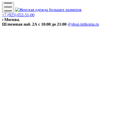
+7 (925) 052-51-00
г.
Москва
,
Шлюзовая наб. 2А
с 10:00 до 21:00
@shop.intikoma.ru