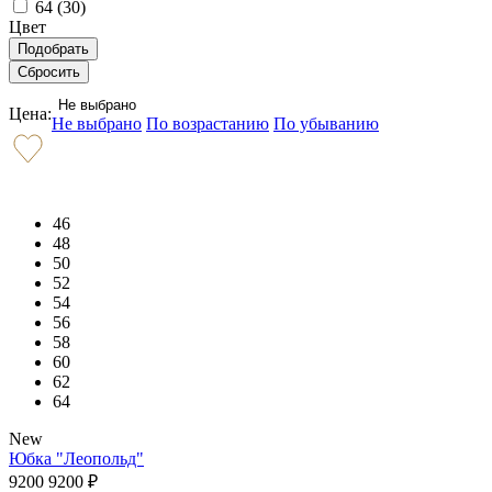
64 (
30
)
Цвет
Не выбрано
Цена:
Не выбрано
По возрастанию
По убыванию
46
48
50
52
54
56
58
60
62
64
New
Юбка "Леопольд"
9200
9200
₽