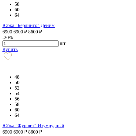
58
60
64
Юбка "Берлинго" Деним
6900
6900
₽
8600
₽
-20%
шт
Купить
48
50
52
54
56
58
60
64
Юбка "Фуршет" Изумрудный
6900
6900
₽
8600
₽