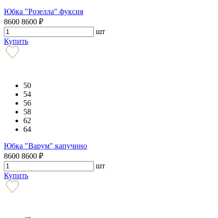
Юбка "Розелла" фуксия
8600
8600
₽
шт
Купить
50
54
56
58
62
64
Юбка "Варум" капучино
8600
8600
₽
шт
Купить