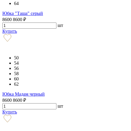
64
Юбка "Таша" серый
8600
8600
₽
шт
Купить
50
54
56
58
60
62
Юбка Мадам черный
8600
8600
₽
шт
Купить