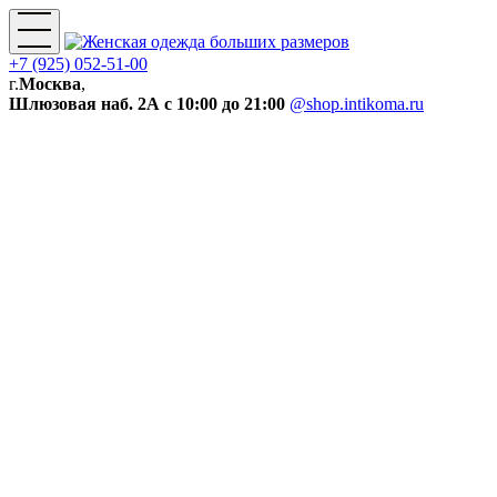
+7 (925) 052-51-00
г.
Москва
,
Шлюзовая наб. 2А
с 10:00 до 21:00
@shop.intikoma.ru