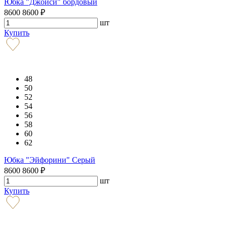
Юбка "Джойси" бордовый
8600
8600
₽
шт
Купить
48
50
52
54
56
58
60
62
Юбка "Эйфорини" Серый
8600
8600
₽
шт
Купить