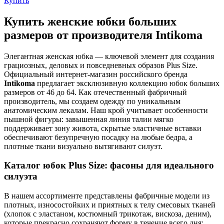
Купить
Купить женские юбки больших
размеров от производителя Intikoma
Элегантная женская юбка — ключевой элемент для создания
грациозных, деловых и повседневных образов Plus Size.
Официальный интернет-магазин российского бренда
Intikoma
предлагает эксклюзивную коллекцию юбок больших
размеров от 46 до 64. Как отечественный фабричный
производитель, мы создаем одежду по уникальным
анатомическим лекалам. Наш крой учитывает особенности
пышной фигуры: завышенная линия талии мягко
поддерживает зону живота, скрытые эластичные вставки
обеспечивают безупречную посадку на любые бедра, а
плотные ткани визуально вытягивают силуэт.
Каталог юбок Plus Size: фасоны для идеального
силуэта
В нашем ассортименте представлены фабричные модели из
плотных, износостойких и приятных к телу смесовых тканей
(хлопок с эластаном, костюмный трикотаж, вискоза, деним),
которые прекрасно сохраняют форму в течение всего дня: