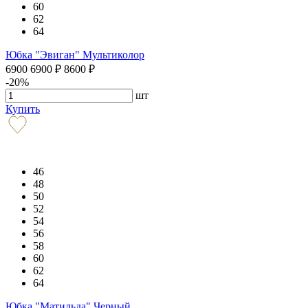
60
62
64
Юбка "Эвиган" Мультиколор
6900
6900
₽
8600
₽
-20%
шт
Купить
46
48
50
52
54
56
58
60
62
64
Юбка "Матильда" Черный