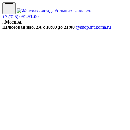
+7 (925) 052-51-00
г.
Москва
,
Шлюзовая наб. 2А
с 10:00 до 21:00
@shop.intikoma.ru