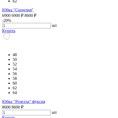
62
Юбка "Сицилия"
6900
6900
₽
8600
₽
-20%
шт
Купить
48
50
52
54
56
58
60
62
64
Юбка "Розелла" фуксия
8600
8600
₽
шт
Купить