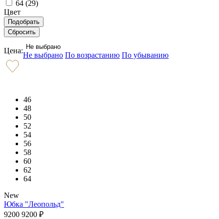
64 (
29
)
Цвет
Не выбрано
Цена:
Не выбрано
По возрастанию
По убыванию
46
48
50
52
54
56
58
60
62
64
New
Юбка "Леопольд"
9200
9200
₽