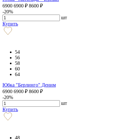
6900
6900
₽
8600
₽
-20%
шт
Купить
54
56
58
60
64
Юбка "Берлинго" Деним
6900
6900
₽
8600
₽
-20%
шт
Купить
48