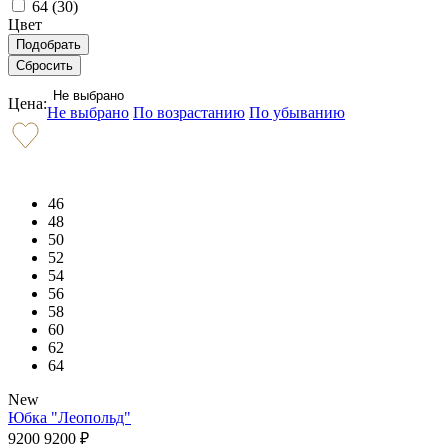
64 (
30
)
Цвет
Не выбрано
Цена:
Не выбрано
По возрастанию
По убыванию
46
48
50
52
54
56
58
60
62
64
New
Юбка "Леопольд"
9200
9200
₽