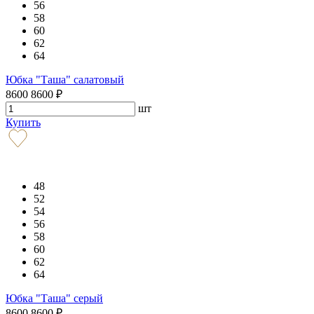
56
58
60
62
64
Юбка "Таша" салатовый
8600
8600
₽
шт
Купить
48
52
54
56
58
60
62
64
Юбка "Таша" серый
8600
8600
₽