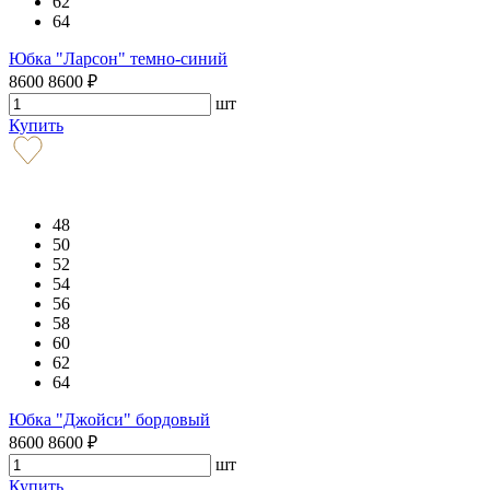
62
64
Юбка "Ларсон" темно-синий
8600
8600
₽
шт
Купить
48
50
52
54
56
58
60
62
64
Юбка "Джойси" бордовый
8600
8600
₽
шт
Купить