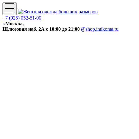
+7 (925) 052-51-00
г.
Москва
,
Шлюзовая наб. 2А
с 10:00 до 21:00
@shop.intikoma.ru