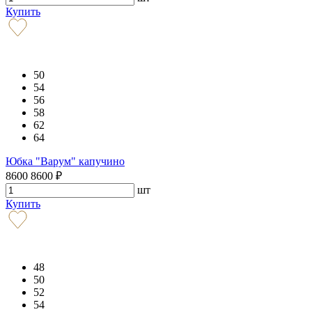
Купить
50
54
56
58
62
64
Юбка "Варум" капучино
8600
8600
₽
шт
Купить
48
50
52
54