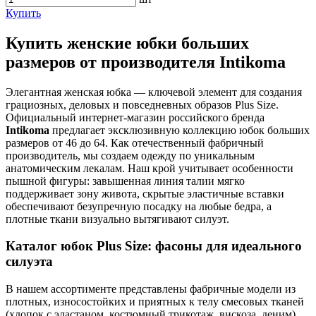
Купить
Купить женские юбки больших
размеров от производителя Intikoma
Элегантная женская юбка — ключевой элемент для создания
грациозных, деловых и повседневных образов Plus Size.
Официальный интернет-магазин российского бренда
Intikoma
предлагает эксклюзивную коллекцию юбок больших
размеров от 46 до 64. Как отечественный фабричный
производитель, мы создаем одежду по уникальным
анатомическим лекалам. Наш крой учитывает особенности
пышной фигуры: завышенная линия талии мягко
поддерживает зону живота, скрытые эластичные вставки
обеспечивают безупречную посадку на любые бедра, а
плотные ткани визуально вытягивают силуэт.
Каталог юбок Plus Size: фасоны для идеального
силуэта
В нашем ассортименте представлены фабричные модели из
плотных, износостойких и приятных к телу смесовых тканей
(хлопок с эластаном, костюмный трикотаж, вискоза, деним),