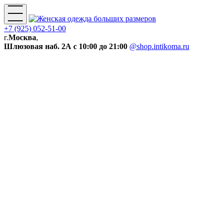
+7 (925) 052-51-00
г.
Москва
,
Шлюзовая наб. 2А
с 10:00 до 21:00
@shop.intikoma.ru