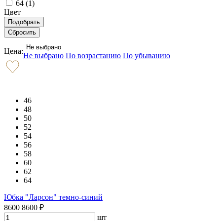
64 (
1
)
Цвет
Не выбрано
Цена:
Не выбрано
По возрастанию
По убыванию
46
48
50
52
54
56
58
60
62
64
Юбка "Ларсон" темно-синий
8600
8600
₽
шт