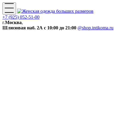
+7 (925) 052-51-00
г.
Москва
,
Шлюзовая наб. 2А
с 10:00 до 21:00
@shop.intikoma.ru