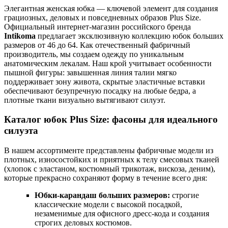
Элегантная женская юбка — ключевой элемент для создания
грациозных, деловых и повседневных образов Plus Size.
Официальный интернет-магазин российского бренда
Intikoma
предлагает эксклюзивную коллекцию юбок больших
размеров от 46 до 64. Как отечественный фабричный
производитель, мы создаем одежду по уникальным
анатомическим лекалам. Наш крой учитывает особенности
пышной фигуры: завышенная линия талии мягко
поддерживает зону живота, скрытые эластичные вставки
обеспечивают безупречную посадку на любые бедра, а
плотные ткани визуально вытягивают силуэт.
Каталог юбок Plus Size: фасоны для идеального
силуэта
В нашем ассортименте представлены фабричные модели из
плотных, износостойких и приятных к телу смесовых тканей
(хлопок с эластаном, костюмный трикотаж, вискоза, деним),
которые прекрасно сохраняют форму в течение всего дня:
Юбки-карандаш больших размеров:
строгие
классические модели с высокой посадкой,
незаменимые для офисного дресс-кода и создания
строгих деловых костюмов.