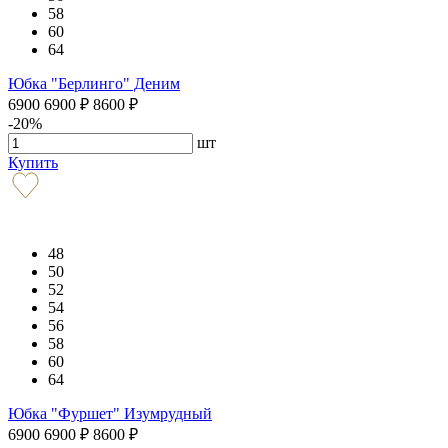
58
60
64
Юбка "Берлинго" Деним
6900
6900
₽
8600
₽
-20%
шт
Купить
48
50
52
54
56
58
60
64
Юбка "Фуршет" Изумрудный
6900
6900
₽
8600
₽