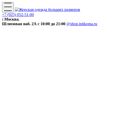
+7 (925) 052-51-00
г.
Москва
,
Шлюзовая наб. 2А
с 10:00 до 21:00
@shop.intikoma.ru