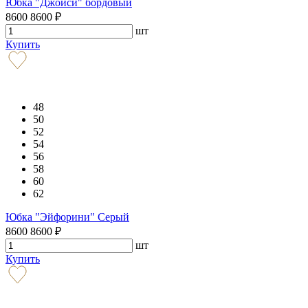
Юбка "Джойси" бордовый
8600
8600
₽
шт
Купить
48
50
52
54
56
58
60
62
Юбка "Эйфорини" Серый
8600
8600
₽
шт
Купить