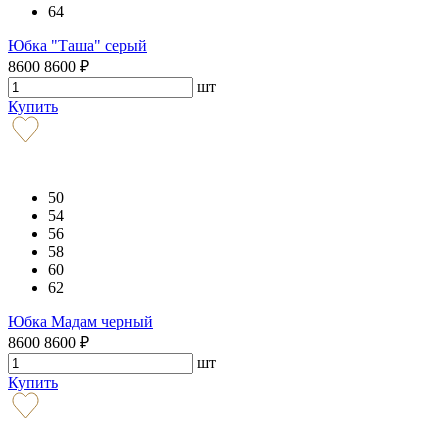
64
Юбка "Таша" серый
8600
8600
₽
шт
Купить
50
54
56
58
60
62
Юбка Мадам черный
8600
8600
₽
шт
Купить