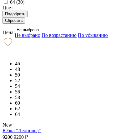
64 (
30
)
Цвет
Не выбрано
Цена:
Не выбрано
По возрастанию
По убыванию
46
48
50
52
54
56
58
60
62
64
New
Юбка "Леопольд"
9200
9200
₽