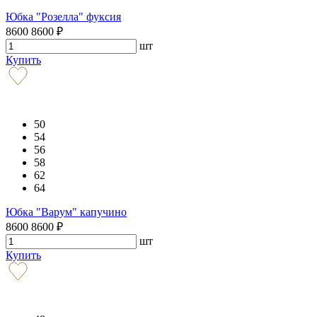
Юбка "Розелла" фуксия
8600
8600
₽
шт
Купить
50
54
56
58
62
64
Юбка "Варум" капучино
8600
8600
₽
шт
Купить