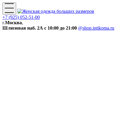
+7 (925) 052-51-00
г.
Москва
,
Шлюзовая наб. 2А
с 10:00 до 21:00
@shop.intikoma.ru