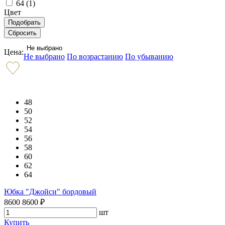
64 (
1
)
Цвет
Не выбрано
Цена:
Не выбрано
По возрастанию
По убыванию
48
50
52
54
56
58
60
62
64
Юбка "Джойси" бордовый
8600
8600
₽
шт
Купить