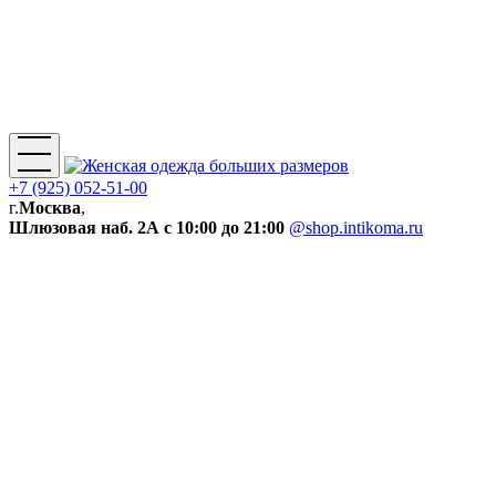
+7 (925) 052-51-00
г.
Москва
,
Шлюзовая наб. 2А
с 10:00 до 21:00
@shop.intikoma.ru