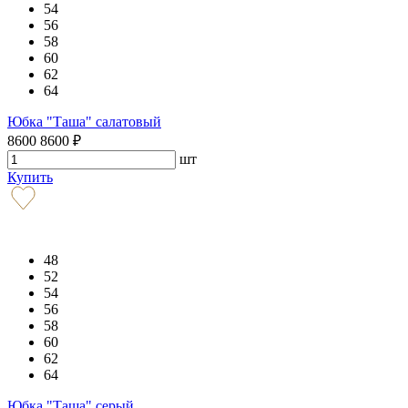
54
56
58
60
62
64
Юбка "Таша" салатовый
8600
8600
₽
шт
Купить
48
52
54
56
58
60
62
64
Юбка "Таша" серый