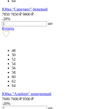
64
Юбка "Сараджес" бежевый
7850
7850
₽
9800
₽
-20%
шт
Купить
48
50
52
54
56
58
60
62
64
Юбка "Альберо" коричневый
7600
7600
₽
9500
₽
-20%
шт