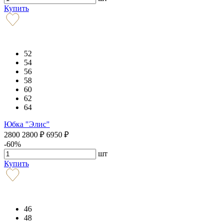
Купить
52
54
56
58
60
62
64
Юбка "Элис"
2800
2800
₽
6950
₽
-60%
шт
Купить
46
48