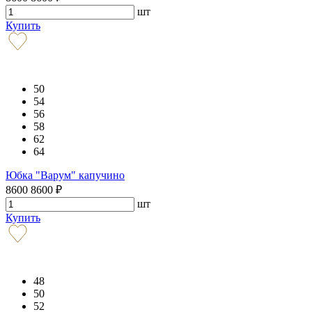
шт
Купить
50
54
56
58
62
64
Юбка "Варум" капучино
8600
8600
₽
шт
Купить
48
50
52