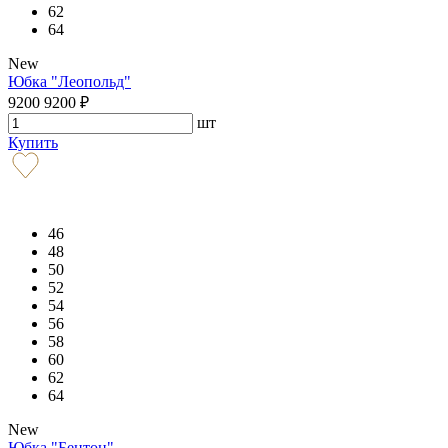
62
64
New
Юбка "Леопольд"
9200
9200
₽
шт
Купить
46
48
50
52
54
56
58
60
62
64
New
Юбка "Бентон"