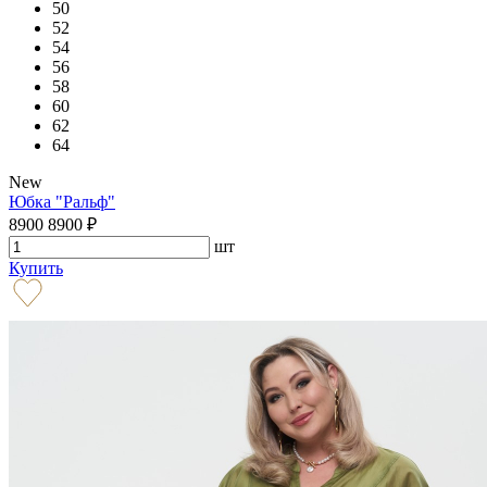
50
52
54
56
58
60
62
64
New
Юбка "Ральф"
8900
8900
₽
шт
Купить