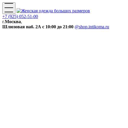
+7 (925) 052-51-00
г.
Москва
,
Шлюзовая наб. 2А
с 10:00 до 21:00
@shop.intikoma.ru