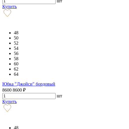
шт
Купить
48
50
52
54
56
58
60
62
64
Юбка "Джойси" бордовый
8600
8600
₽
шт
Купить
48