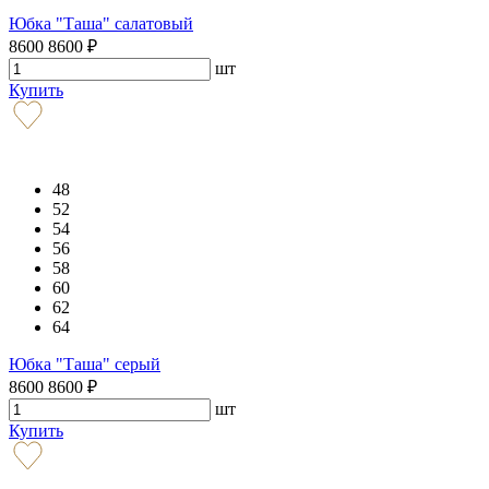
Юбка "Таша" салатовый
8600
8600
₽
шт
Купить
48
52
54
56
58
60
62
64
Юбка "Таша" серый
8600
8600
₽
шт
Купить