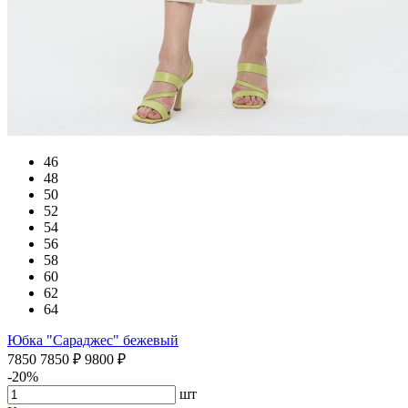
46
48
50
52
54
56
58
60
62
64
Юбка "Сараджес" бежевый
7850
7850
₽
9800
₽
-20%
шт