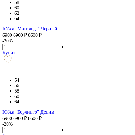
58
60
62
64
Юбка "Матильда" Черный
6900
6900
₽
8600
₽
-20%
шт
Купить
54
56
58
60
64
Юбка "Берлинго" Деним
6900
6900
₽
8600
₽
-20%
шт