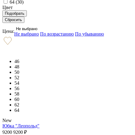
64 (
30
)
Цвет
Не выбрано
Цена:
Не выбрано
По возрастанию
По убыванию
46
48
50
52
54
56
58
60
62
64
New
Юбка "Леопольд"
9200
9200
₽