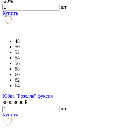
-20%
шт
Купить
48
50
52
54
56
58
60
62
64
Юбка "Розелла" фуксия
8600
8600
₽
шт
Купить