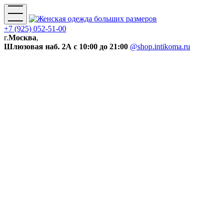
+7 (925) 052-51-00
г.
Москва
,
Шлюзовая наб. 2А
с 10:00 до 21:00
@shop.intikoma.ru