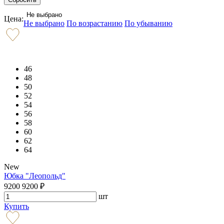
Не выбрано
Цена:
Не выбрано
По возрастанию
По убыванию
46
48
50
52
54
56
58
60
62
64
New
Юбка "Леопольд"
9200
9200
₽
шт
Купить