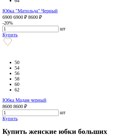
64
Юбка "Матильда" Черный
6900
6900
₽
8600
₽
-20%
шт
Купить
50
54
56
58
60
62
Юбка Мадам черный
8600
8600
₽
шт
Купить
Купить женские юбки больших