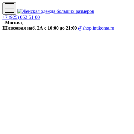
+7 (925) 052-51-00
г.
Москва
,
Шлюзовая наб. 2А
с 10:00 до 21:00
@shop.intikoma.ru