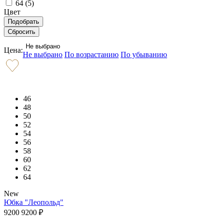
64 (
5
)
Цвет
Не выбрано
Цена:
Не выбрано
По возрастанию
По убыванию
46
48
50
52
54
56
58
60
62
64
New
Юбка "Леопольд"
9200
9200
₽