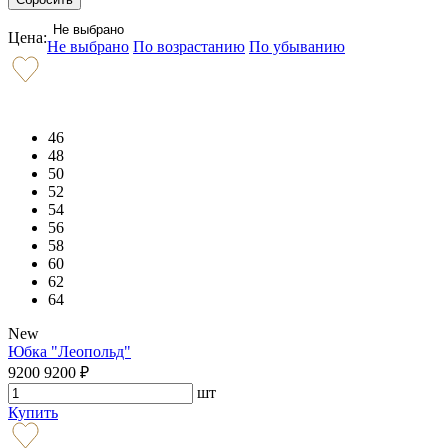
Не выбрано
Цена:
Не выбрано
По возрастанию
По убыванию
46
48
50
52
54
56
58
60
62
64
New
Юбка "Леопольд"
9200
9200
₽
шт
Купить