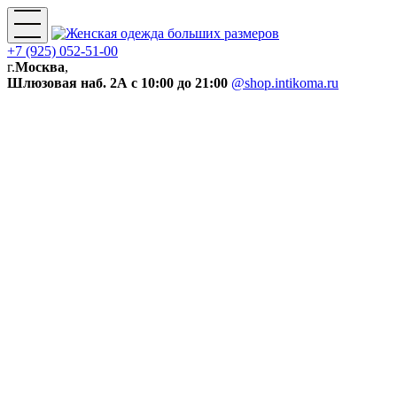
+7 (925) 052-51-00
г.
Москва
,
Шлюзовая наб. 2А
с 10:00 до 21:00
@shop.intikoma.ru