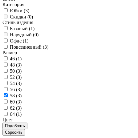
Категория
Юбки (
3
)
Скидки (
0
)
Стиль изделия
Базовый (
1
)
Нарядный (
0
)
Офис (
1
)
Повседневный (
3
)
Размер
46 (
1
)
48 (
3
)
50 (
3
)
52 (
3
)
54 (
3
)
56 (
3
)
58 (
3
)
60 (
3
)
62 (
3
)
64 (
1
)
Цвет