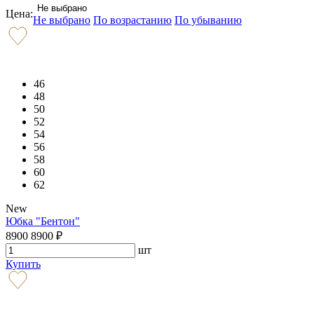
Не выбрано
Цена:
Не выбрано
По возрастанию
По убыванию
46
48
50
52
54
56
58
60
62
New
Юбка "Бентон"
8900
8900
₽
шт
Купить