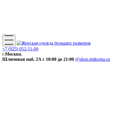
+7 (925) 052-51-00
г.
Москва
,
Шлюзовая наб. 2А
с 10:00 до 21:00
@shop.intikoma.ru