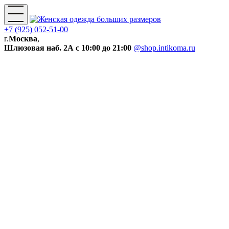
+7 (925) 052-51-00
г.
Москва
,
Шлюзовая наб. 2А
с 10:00 до 21:00
@shop.intikoma.ru