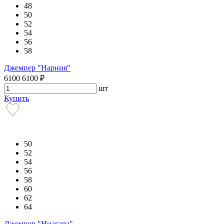
48
50
52
54
56
58
Джемпер "Нарния"
6100
6100
₽
шт
Купить
50
52
54
56
58
60
62
64
Джемпер "Ниагара"