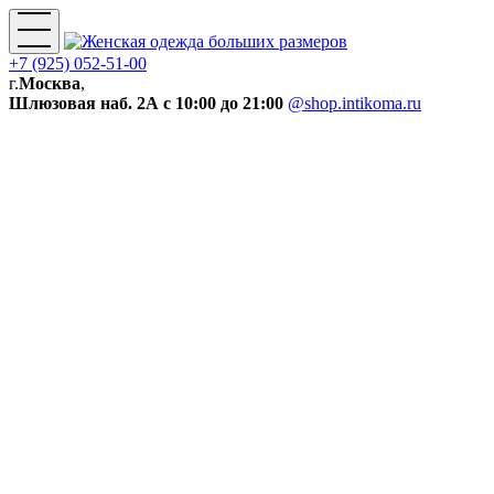
+7 (925) 052-51-00
г.
Москва
,
Шлюзовая наб. 2А
с 10:00 до 21:00
@shop.intikoma.ru