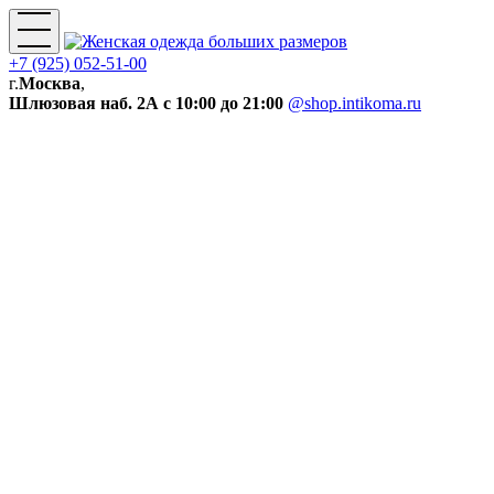
+7 (925) 052-51-00
г.
Москва
,
Шлюзовая наб. 2А
с 10:00 до 21:00
@shop.intikoma.ru