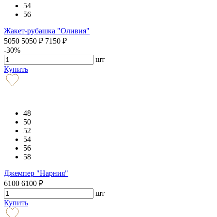
54
56
Жакет-рубашка "Оливия"
5050
5050
₽
7150
₽
-30%
шт
Купить
48
50
52
54
56
58
Джемпер "Нарния"
6100
6100
₽
шт
Купить