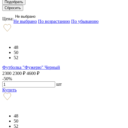
Не выбрано
Цена:
Не выбрано
По возрастанию
По убыванию
48
50
52
Футболка "Фужерю" Черный
2300
2300
₽
4600
₽
-50%
шт
Купить
48
50
52