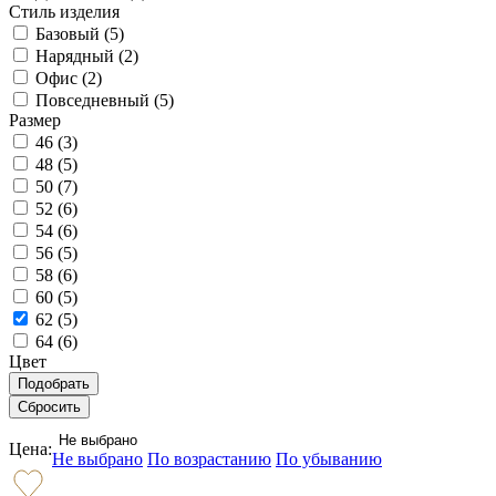
Стиль изделия
Базовый (
5
)
Нарядный (
2
)
Офис (
2
)
Повседневный (
5
)
Размер
46 (
3
)
48 (
5
)
50 (
7
)
52 (
6
)
54 (
6
)
56 (
5
)
58 (
6
)
60 (
5
)
62 (
5
)
64 (
6
)
Цвет
Не выбрано
Цена:
Не выбрано
По возрастанию
По убыванию