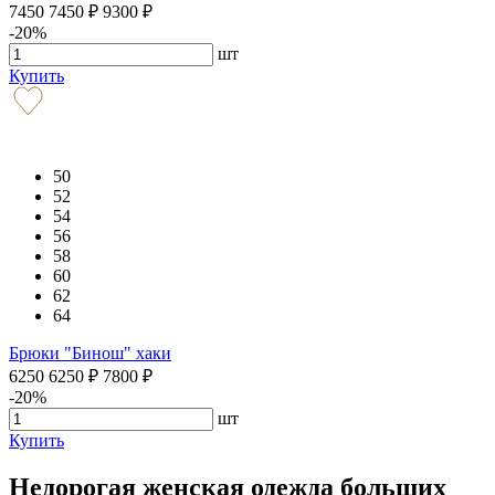
7450
7450
₽
9300
₽
-20%
шт
Купить
50
52
54
56
58
60
62
64
Брюки "Бинош" хаки
6250
6250
₽
7800
₽
-20%
шт
Купить
Недорогая женская одежда больших