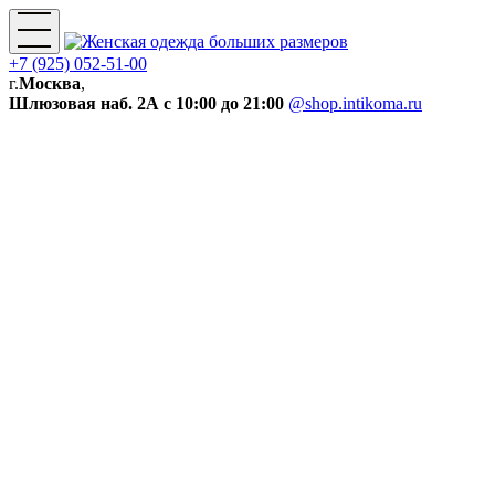
+7 (925) 052-51-00
г.
Москва
,
Шлюзовая наб. 2А
с 10:00 до 21:00
@shop.intikoma.ru