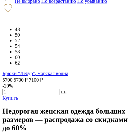
Не выбрано
По возрастанию
По убыванию
48
50
52
54
58
60
62
Брюки "Лебур", морская волна
5700
5700
₽
7100
₽
-20%
шт
Купить
Недорогая женская одежда больших
размеров — распродажа со скидками
до 60%