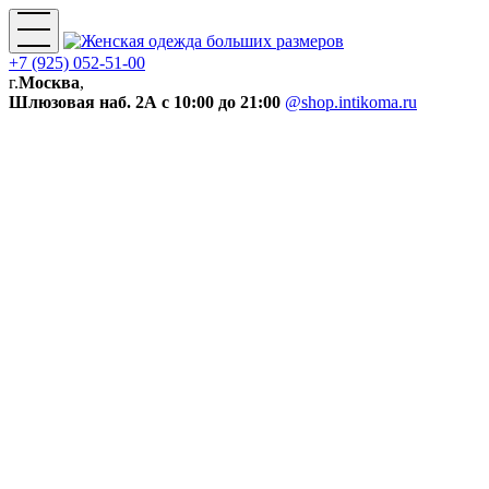
+7 (925) 052-51-00
г.
Москва
,
Шлюзовая наб. 2А
с 10:00 до 21:00
@shop.intikoma.ru