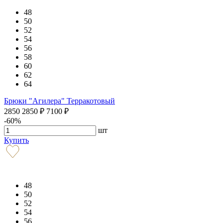
48
50
52
54
56
58
60
62
64
Брюки "Агилера" Терракотовый
2850
2850
₽
7100
₽
-60%
шт
Купить
48
50
52
54
56