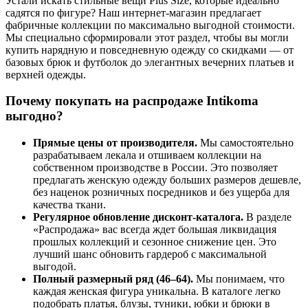
Устали искать стильные вещи Plus Size, которые идеально
садятся по фигуре? Наш интернет-магазин предлагает
фабричные коллекции по максимально выгодной стоимости.
Мы специально сформировали этот раздел, чтобы вы могли
купить нарядную и повседневную одежду со скидками — от
базовых брюк и футболок до элегантных вечерних платьев и
верхней одежды.
Почему покупать на распродаже Intikoma
выгодно?
Прямые цены от производителя.
Мы самостоятельно
разрабатываем лекала и отшиваем коллекции на
собственном производстве в России. Это позволяет
предлагать женскую одежду больших размеров дешевле,
без наценок розничных посредников и без ущерба для
качества ткани.
Регулярное обновление дисконт-каталога.
В разделе
«Распродажа» вас всегда ждет большая ликвидация
прошлых коллекций и сезонное снижение цен. Это
лучший шанс обновить гардероб с максимальной
выгодой.
Полный размерный ряд (46–64).
Мы понимаем, что
каждая женская фигура уникальна. В каталоге легко
подобрать платья, блузы, туники, юбки и брюки в