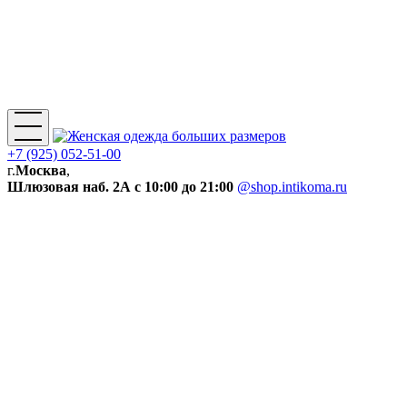
+7 (925) 052-51-00
г.
Москва
,
Шлюзовая наб. 2А
с 10:00 до 21:00
@shop.intikoma.ru