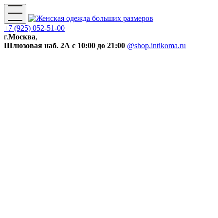
+7 (925) 052-51-00
г.
Москва
,
Шлюзовая наб. 2А
с 10:00 до 21:00
@shop.intikoma.ru