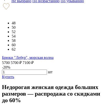
Не выбрано
По возрастанию
По убыванию
48
50
52
54
58
60
62
Брюки "Лебур", морская волна
5700
5700
₽
7100
₽
-20%
шт
Купить
Недорогая женская одежда больших
размеров — распродажа со скидками
до 60%