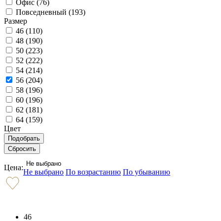
Офис (
76
)
Повседневный (
193
)
Размер
46 (
110
)
48 (
190
)
50 (
223
)
52 (
222
)
54 (
214
)
56 (
204
)
58 (
196
)
60 (
196
)
62 (
181
)
64 (
159
)
Цвет
Не выбрано
Цена:
Не выбрано
По возрастанию
По убыванию
46