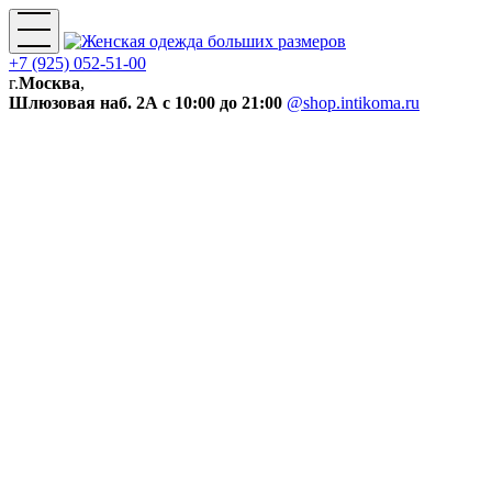
+7 (925) 052-51-00
г.
Москва
,
Шлюзовая наб. 2А
с 10:00 до 21:00
@shop.intikoma.ru