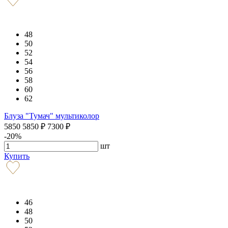
48
50
52
54
56
58
60
62
Блуза "Тумач" мультиколор
5850
5850
₽
7300
₽
-20%
шт
Купить
46
48
50