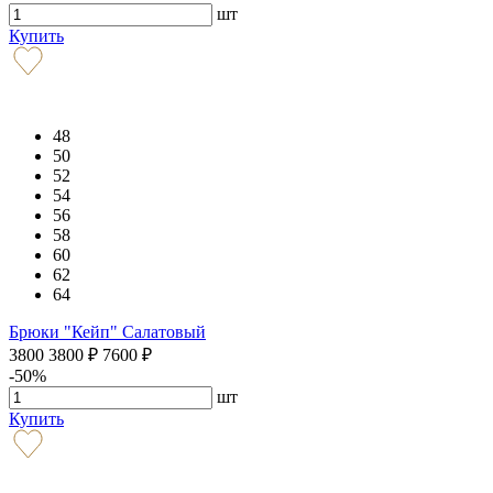
шт
Купить
48
50
52
54
56
58
60
62
64
Брюки "Кейп" Салатовый
3800
3800
₽
7600
₽
-50%
шт
Купить