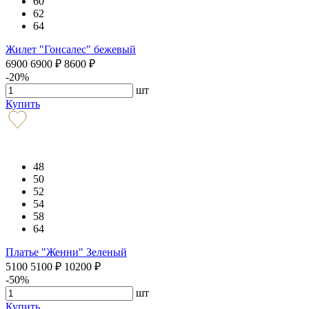
60
62
64
Жилет "Гонсалес" бежевый
6900
6900
₽
8600
₽
-20%
шт
Купить
48
50
52
54
58
64
Платье "Женни" Зеленый
5100
5100
₽
10200
₽
-50%
шт
Купить