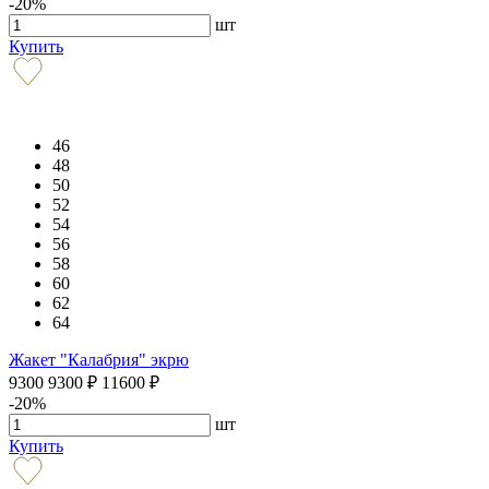
-20%
шт
Купить
46
48
50
52
54
56
58
60
62
64
Жакет "Калабрия" экрю
9300
9300
₽
11600
₽
-20%
шт
Купить