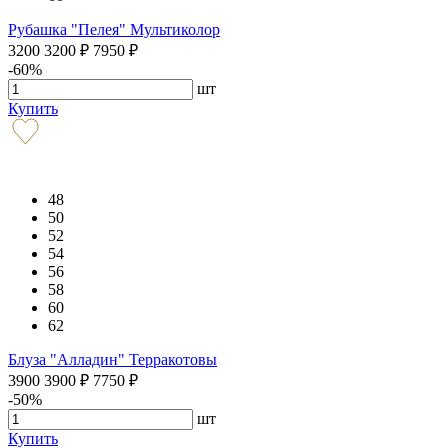
Рубашка "Пелея" Мультиколор
3200
3200
₽
7950
₽
-60%
шт
Купить
48
50
52
54
56
58
60
62
Блуза "Алладин" Терракотовы
3900
3900
₽
7750
₽
-50%
шт
Купить