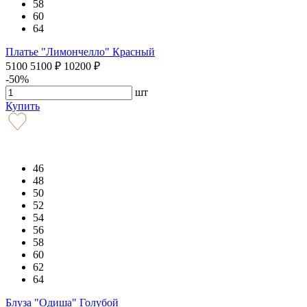
58
60
64
Платье "Лимончелло" Красный
5100
5100
₽
10200
₽
-50%
шт
Купить
46
48
50
52
54
56
58
60
62
64
Блуза "Одиша" Голубой