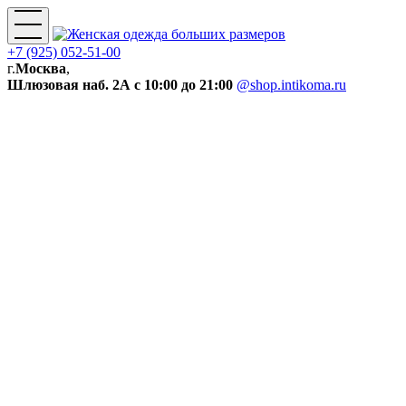
+7 (925) 052-51-00
г.
Москва
,
Шлюзовая наб. 2А
с 10:00 до 21:00
@shop.intikoma.ru