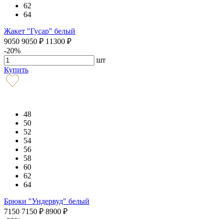
62
64
Жакет "Гусар" белый
9050
9050
₽
11300
₽
-20%
шт
Купить
48
50
52
54
56
58
60
62
64
Брюки "Ундервуд" белый
7150
7150
₽
8900
₽