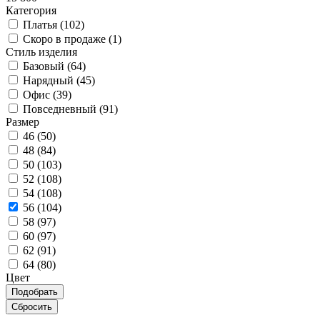
Категория
Платья (
102
)
Скоро в продаже (
1
)
Стиль изделия
Базовый (
64
)
Нарядный (
45
)
Офис (
39
)
Повседневный (
91
)
Размер
46 (
50
)
48 (
84
)
50 (
103
)
52 (
108
)
54 (
108
)
56 (
104
)
58 (
97
)
60 (
97
)
62 (
91
)
64 (
80
)
Цвет