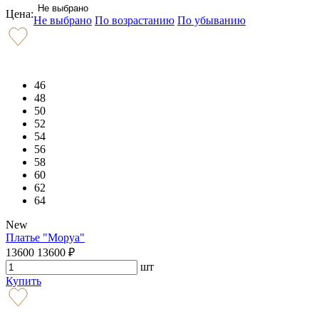
Не выбрано
Цена:
Не выбрано
По возрастанию
По убыванию
46
48
50
52
54
56
58
60
62
64
New
Платье "Моруа"
13600
13600
₽
шт
Купить