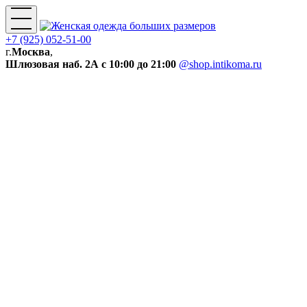
+7 (925) 052-51-00
г.
Москва
,
Шлюзовая наб. 2А
с 10:00 до 21:00
@shop.intikoma.ru