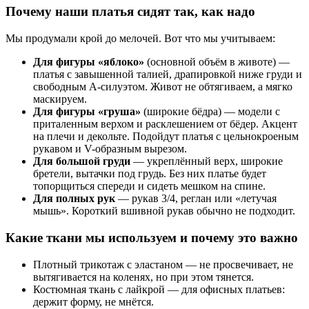
Почему наши платья сидят так, как надо
Мы продумали крой до мелочей. Вот что мы учитываем:
Для фигуры «яблоко»
(основной объём в животе) —
платья с завышенной талией, драпировкой ниже груди и
свободным А-силуэтом. Живот не обтягиваем, а мягко
маскируем.
Для фигуры «груша»
(широкие бёдра) — модели с
приталенным верхом и расклешением от бёдер. Акцент
на плечи и декольте. Подойдут платья с цельнокроеным
рукавом и V-образным вырезом.
Для большой груди
— укреплённый верх, широкие
бретели, вытачки под грудь. Без них платье будет
топорщиться спереди и сидеть мешком на спине.
Для полных рук
— рукав 3/4, реглан или «летучая
мышь». Короткий вшивной рукав обычно не подходит.
Какие ткани мы используем и почему это важно
Плотный трикотаж с эластаном — не просвечивает, не
вытягивается на коленях, но при этом тянется.
Костюмная ткань с лайкрой — для офисных платьев:
держит форму, не мнётся.