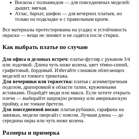
Вискоза с полиамидом — для повседневных моделей:
дышит, мягкая.
Атлас, бархат, шифон — для вечерних платьев, но
только на подкладке и с правильным кроем.
Все материалы протестированы на усадку и устойчивость
окраски — вещи не линяют и не садятся после стирки.
Как выбрать платье по случаю
Для офиса и деловых встреч:
платье-футляр с рукавом 3/4
или лодочкой. Длина чуть ниже колена, цвет тёмно-синий,
графитовый, бордовый. Избегайте слишком облегающих
моделей из тонкого трикотажа.
Для вечеринки или торжества:
платья с асимметричным
подолом, драпировкой в области талии, кружевными
вставками. Подойдёт миди или макси. Если хотите открыть
плечи — выбирайте широкую резинку или американскую
пройму, а не тонкие бретели.
Для повседневной носки:
платья-рубашки, сарафаны на
завязках, модели оверсайз с поясом. Лучшая длина — до
середины икры или чуть ниже колена.
Размеры и примерка