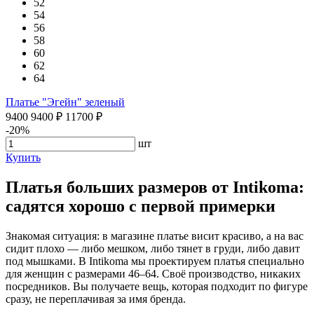
52
54
56
58
60
62
64
Платье "Эгейн" зеленый
9400
9400
₽
11700
₽
-20%
шт
Купить
Платья больших размеров от Intikoma:
садятся хорошо с первой примерки
Знакомая ситуация: в магазине платье висит красиво, а на вас
сидит плохо — либо мешком, либо тянет в груди, либо давит
под мышками. В Intikoma мы проектируем платья специально
для женщин с размерами 46–64. Своё производство, никаких
посредников. Вы получаете вещь, которая подходит по фигуре
сразу, не переплачивая за имя бренда.