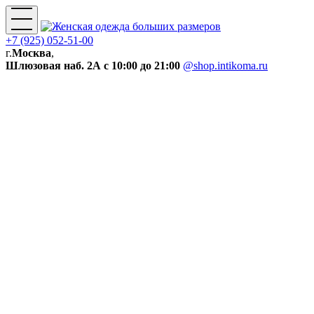
+7 (925) 052-51-00
г.
Москва
,
Шлюзовая наб. 2А
с 10:00 до 21:00
@shop.intikoma.ru