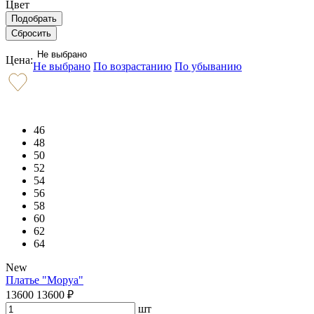
Цвет
Не выбрано
Цена:
Не выбрано
По возрастанию
По убыванию
46
48
50
52
54
56
58
60
62
64
New
Платье "Моруа"
13600
13600
₽
шт