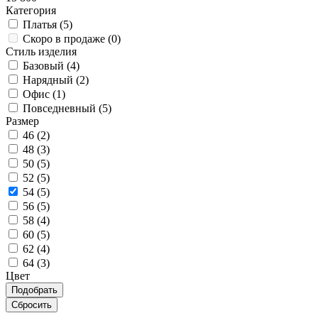
Категория
Платья (
5
)
Скоро в продаже (
0
)
Стиль изделия
Базовый (
4
)
Нарядный (
2
)
Офис (
1
)
Повседневный (
5
)
Размер
46 (
2
)
48 (
3
)
50 (
5
)
52 (
5
)
54 (
5
)
56 (
5
)
58 (
4
)
60 (
5
)
62 (
4
)
64 (
3
)
Цвет