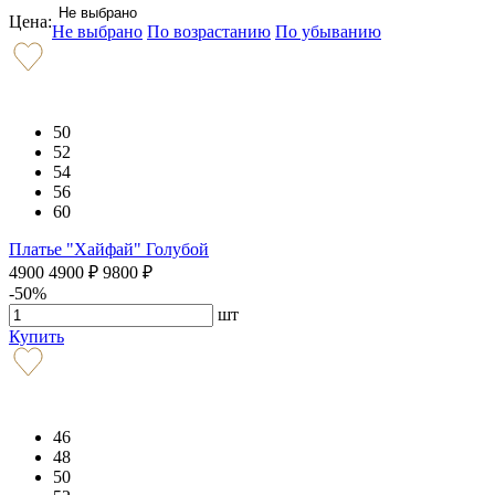
Не выбрано
Цена:
Не выбрано
По возрастанию
По убыванию
50
52
54
56
60
Платье "Хайфай" Голубой
4900
4900
₽
9800
₽
-50%
шт
Купить
46
48
50