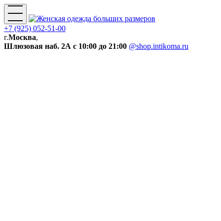
+7 (925) 052-51-00
г.
Москва
,
Шлюзовая наб. 2А
с 10:00 до 21:00
@shop.intikoma.ru