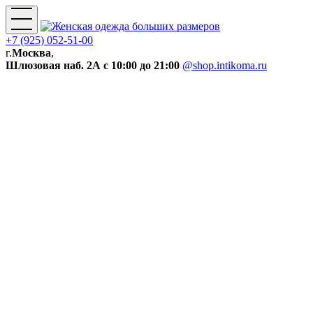
+7 (925) 052-51-00
г.
Москва
,
Шлюзовая наб. 2А
с 10:00 до 21:00
@shop.intikoma.ru