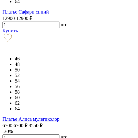
64
Платье Сафари синий
12900
12900
₽
шт
Купить
46
48
50
52
54
56
58
60
62
64
Платье Алиса мультиколор
6700
6700
₽
9550
₽
-30%
шт