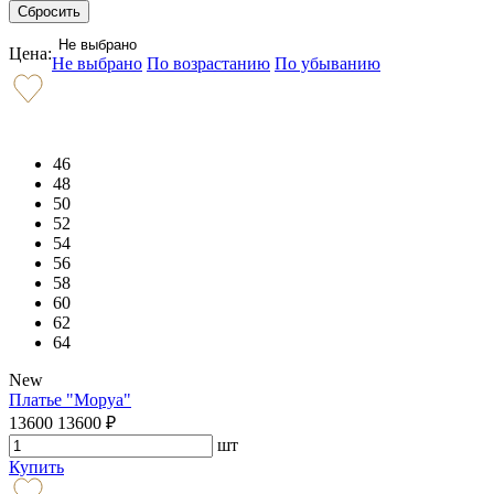
Не выбрано
Цена:
Не выбрано
По возрастанию
По убыванию
46
48
50
52
54
56
58
60
62
64
New
Платье "Моруа"
13600
13600
₽
шт
Купить