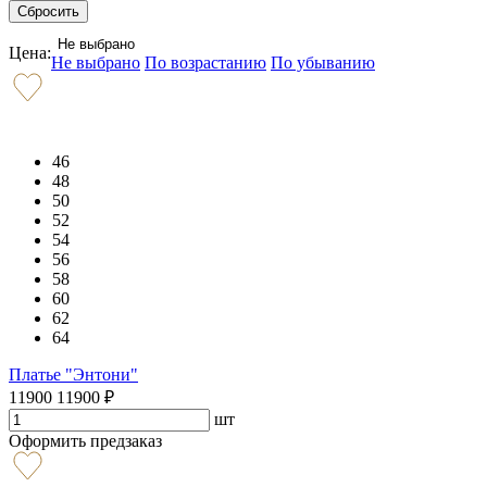
Не выбрано
Цена:
Не выбрано
По возрастанию
По убыванию
46
48
50
52
54
56
58
60
62
64
Платье "Энтони"
11900
11900
₽
шт
Оформить предзаказ