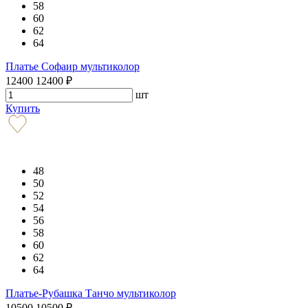
58
60
62
64
Платье Софаир мультиколор
12400
12400
₽
шт
Купить
48
50
52
54
56
58
60
62
64
Платье-Рубашка Танчо мультиколор
10500
10500
₽