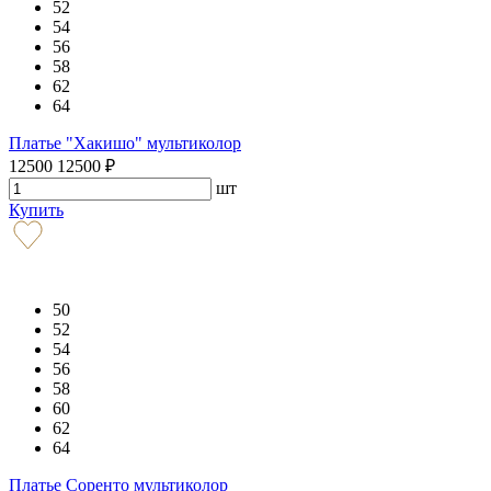
52
54
56
58
62
64
Платье "Хакишо" мультиколор
12500
12500
₽
шт
Купить
50
52
54
56
58
60
62
64
Платье Соренто мультиколор