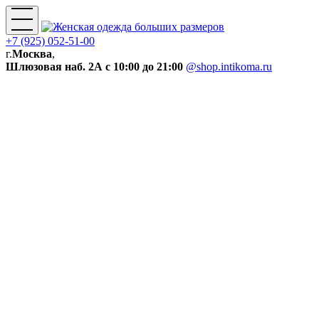
+7 (925) 052-51-00
г.
Москва
,
Шлюзовая наб. 2А
с 10:00 до 21:00
@shop.intikoma.ru