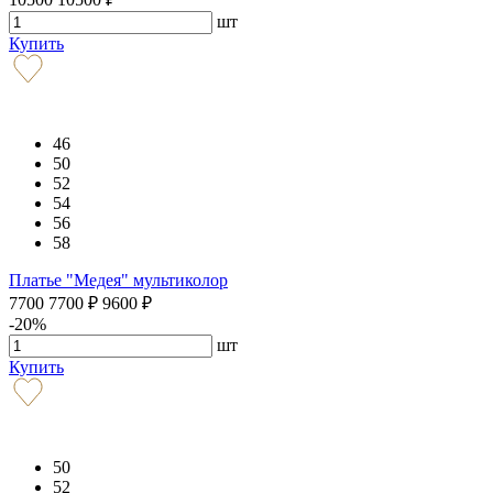
шт
Купить
46
50
52
54
56
58
Платье "Медея" мультиколор
7700
7700
₽
9600
₽
-20%
шт
Купить
50
52