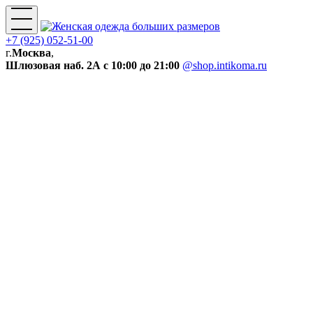
+7 (925) 052-51-00
г.
Москва
,
Шлюзовая наб. 2А
с 10:00 до 21:00
@shop.intikoma.ru