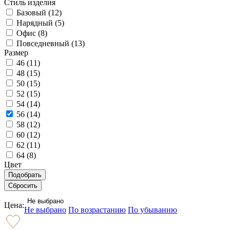
Стиль изделия
Базовый (
12
)
Нарядный (
5
)
Офис (
8
)
Повседневный (
13
)
Размер
46 (
11
)
48 (
15
)
50 (
15
)
52 (
15
)
54 (
14
)
56 (
14
)
58 (
12
)
60 (
12
)
62 (
11
)
64 (
8
)
Цвет
Не выбрано
Цена:
Не выбрано
По возрастанию
По убыванию