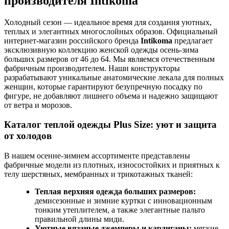
производителя Intikoma
Холодный сезон — идеальное время для создания уютных,
теплых и элегантных многослойных образов. Официальный
интернет-магазин российского бренда
Intikoma
предлагает
эксклюзивную коллекцию женской одежды осень-зима
больших размеров от 46 до 64. Мы являемся отечественным
фабричным производителем. Наши конструкторы
разрабатывают уникальные анатомические лекала для полных
женщин, которые гарантируют безупречную посадку по
фигуре, не добавляют лишнего объема и надежно защищают
от ветра и морозов.
Каталог теплой одежды Plus Size: уют и защита
от холодов
В нашем осенне-зимнем ассортименте представлены
фабричные модели из плотных, износостойких и приятных к
телу шерстяных, мембранных и трикотажных тканей:
Теплая верхняя одежда больших размеров:
демисезонные и зимние куртки с инновационным
тонким утеплителем, а также элегантные пальто
правильной длины миди.
Уютные вязаные джемперы и кардиганы:
мягкие