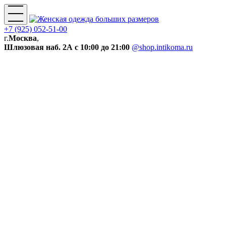
+7 (925) 052-51-00
г.
Москва
,
Шлюзовая наб. 2А
с 10:00 до 21:00
@shop.intikoma.ru