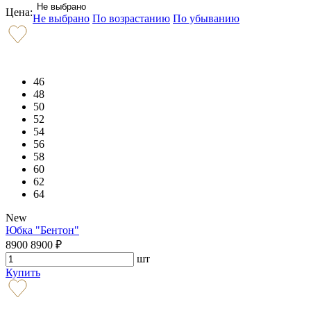
Не выбрано
Цена:
Не выбрано
По возрастанию
По убыванию
46
48
50
52
54
56
58
60
62
64
New
Юбка "Бентон"
8900
8900
₽
шт
Купить