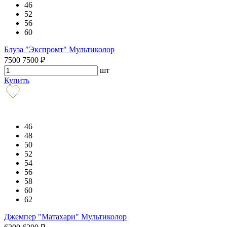
46
52
56
60
Блуза "Экспромт" Мультиколор
7500
7500
₽
шт
Купить
46
48
50
52
54
56
58
60
62
Джемпер "Матахари" Мультиколор