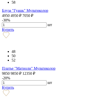
58
Блуза "Гуашь" Мультиколор
4950
4950
₽
7050
₽
-30%
шт
Купить
48
50
52
Платье "Матиоли" Мультиколор
9850
9850
₽
12350
₽
-20%
шт
Купить