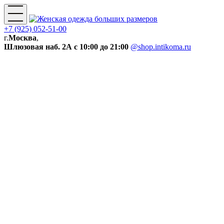
+7 (925) 052-51-00
г.
Москва
,
Шлюзовая наб. 2А
с 10:00 до 21:00
@shop.intikoma.ru