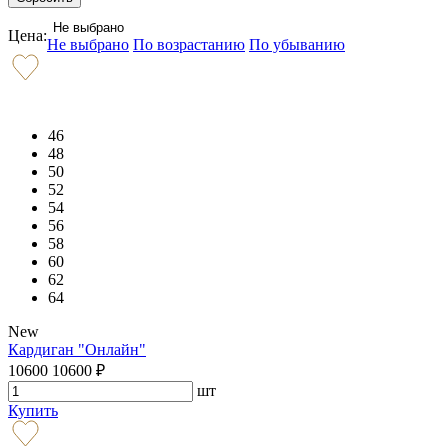
Не выбрано
Цена:
Не выбрано
По возрастанию
По убыванию
46
48
50
52
54
56
58
60
62
64
New
Кардиган "Онлайн"
10600
10600
₽
шт
Купить